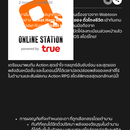
2 months ago
20
เตรียมมาสัมผัสความสนุกที่ได้ผสมผสานเรื่องราวจาก Webtoon
ยอดฮิตอย่าง
Ticket Hero หรือในชื่อของ ตั๋วโกงชีวิต
เข้ากับเกม
เพลย์แนว Idle! กับเกม
Ticket Hero
เกมมือถือจาก
BillionaireGames
ที่ในตอนนี้นั้นก็ได้เปิดให้ลงทะเบียนล่วงหน้าแล้ว
อย่างเป็นทางการทั้งบน Android และ iOS สโตร์ไทย!
Ticket Hero
เตรียมมาพบกับ Action สุดเร้าใจ กลยุทธ์อันซับซ้อน และสุดยอด
พลังอันเหนือชั้น และในตอนนี้ก็ได้เวลาปลดปล่อยพลังของเหล่าฮีโร่
ในตำนานและสัมผัสเกม Action RPG สไตล์พิกเซลสุดเอกลักษณ์นี้!
การผจญภัยที่จะกำหนดชะตา ที่ถูกเลือกสรรโดยตำนาน
ทันทีที่คุณได้ฉีกตั๋วปริศนา พลังของวีรบุรุษในตำนาน