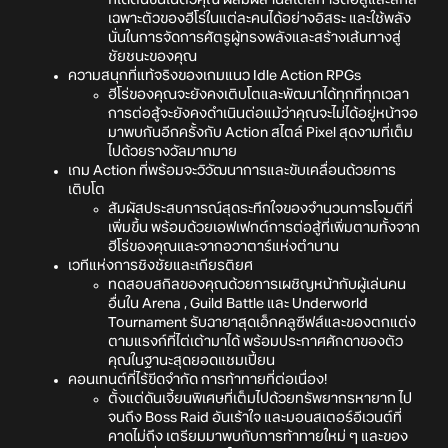
ก็ได้ตื่นขึ้นในตัวคุณ ผสมผสานสไตล์การต่อสู้และสกิล
เฉพาะตัวของฮีโร่ในแต่ละคนได้อย่างอิสระ และใช้พลัง
นั่นในการจัดการศัตรูผู้ทรงพลังและสร้างเส้นทางสู่
ชัยชนะของคุณ
ความสนุกที่แท้จริงของเกมแนว Idle Action RPGs
ฮีโร่ของคุณจะยังคงเติบโตและพัฒนาได้ทุกที่ทุกเวลา
การต่อสู้จะยังคงดำเนินต่อแม้ว่าคุณจะไม่ได้อยู่หน้าจอ
มาพบกันอีกครั้งกับ Action สไตล์ Pixel สุดงามที่เต็ม
ไปด้วยรางวัลมากมาย
เกม Action ที่พร้อมจะวิวัฒนาการและขับเคลื่อนด้วยการ
เติบโต
สัมผัสประสบการณ์สุดระทึกใจของจำนวนการโจมตีที่
เพิ่มขึ้น พร้อมด้วยเอฟเฟกต์การต่อสู้ที่เพิ่มตามทั้งจาก
ฮีโร่ของคุณและจากอวาตาร์แห่งตำนาน
เวทีแห่งการชิงชัยและเกียรติยศ
ทดสอบสกิลของคุณด้วยการเผชิญหน้ากับผู้เล่นคน
อื่นใน Arena , Guild Battle และ Underworld
Tournament รับฉายาสุดเอ็กคลูซีฟส์และของตกแต่ง
ตามแรงก์ที่ไต่เต้ามาได้ พร้อมประกาศศักดาของตัว
คุณในฐานะสุดยอดแชมเปี้ยน
คอนเทนต์ที่ไร้ขีดจำกัด การท้าทายที่ต่อเนื่อง!
ตั้งแต่ดันเจี้ยนพิเศษที่เต็มไปด้วยทรัพยากรหายาก ไป
จนถึง Boss Raid อันเร้าใจ และมอนสเตอร์อีเวนต์ที่
คาดไม่ถึง เตรียมมาพบกับการท้าทายใหม่ ๆ และของ