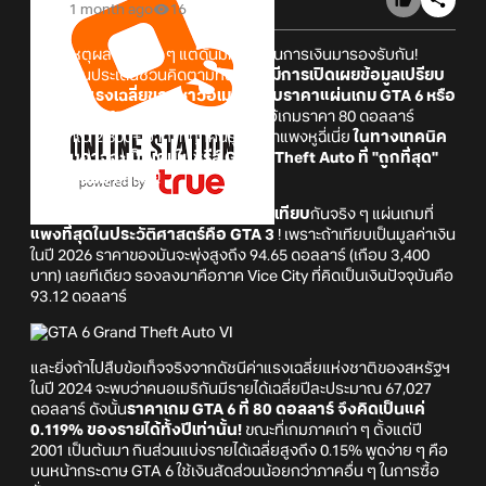
1 month ago
16
มาฟังเหตุผลข้าง ๆ คู ๆ แต่ดันมีหลักฐานการเงินมารองรับกัน!
กลายเป็นประเด็นชวนคิดตามทันที เมื่อ
มีการเปิดเผยข้อมูลเปรียบ
เทียบค่าแรงเฉลี่ยของชาวอเมริกันกับราคาแผ่นเกม GTA 6 หรือ
Grand Theft Auto VI
ผลปรากฏว่าไอ้เกมราคา 80 ดอลลาร์
(ประมาณ 2,800+ บาท) ที่ทุกคนรุมด่าว่าแพงหูฉี่เนี่ย
ในทางเทคนิค
แล้วมันอาจจะเป็นเกมในซีรีส์ Grand Theft Auto ที่ "ถูกที่สุด"
เท่าที่เคยมีมา
เลยนะ!
คือถ้าเราเอา
อัตราเงินเฟ้อมาคำนวณเทียบ
กันจริง ๆ แผ่นเกมที่
แพงที่สุดในประวัติศาสตร์คือ GTA 3
! เพราะถ้าเทียบเป็นมูลค่าเงิน
ในปี 2026 ราคาของมันจะพุ่งสูงถึง 94.65 ดอลลาร์ (เกือบ 3,400
บาท) เลยทีเดียว รองลงมาคือภาค Vice City ที่คิดเป็นเงินปัจจุบันคือ
93.12 ดอลลาร์
และยิ่งถ้าไปสืบข้อเท็จจริงจากดัชนีค่าแรงเฉลี่ยแห่งชาติของสหรัฐฯ
ในปี 2024 จะพบว่าคนอเมริกันมีรายได้เฉลี่ยปีละประมาณ 67,027
ดอลลาร์ ดังนั้น
ราคาเกม GTA 6 ที่ 80 ดอลลาร์ จึงคิดเป็นแค่
0.119% ของรายได้ทั้งปีเท่านั้น!
ขณะที่เกมภาคเก่า ๆ ตั้งแต่ปี
2001 เป็นต้นมา กินส่วนแบ่งรายได้เฉลี่ยสูงถึง 0.15% พูดง่าย ๆ คือ
บนหน้ากระดาษ GTA 6 ใช้เงินสัดส่วนน้อยกว่าภาคอื่น ๆ ในการซื้อ