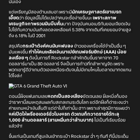
นั่นเอง
แต่เหรียญมีสองด้านเสมอ! เพราะมี
นักเศรษฐศาสตร์เขาเบรก
เอี๊ยด
ว่า ข้อมูลนี้ไม่ได้แปลว่าคนจะซื้อง่ายขึ้นนะ
เพราะสภาพ
เศรษฐกิจภาพรวมมันบีบคั้น
มาก ปัจจุบันคนอเมริกันยอมเจียดเงิน
ไปใช้กับความบันเทิงลดลงเหลือแค่ 5.38% จากเดิมที่เคยยอมจ่ายสูง
ถึง 6.18% ในปี 2001
สรุปคือ
กระเป๋าตังค์คนมันแฟบลง
ข้าวของเครื่องใช้จำเป็นอื่น ๆ
มันแพงขึ้น
ทำให้คนเหลือเงินมาเปย์เกมฟอร์มยักษ์ (AAA) น้อย
ลงเรื่อย ๆ
ดังนั้นการที่ Rockstar กล้าหักดิบขึ้นราคาจาก 70
ดอลลาร์มาเป็น 80 ดอลลาร์ จึงเป็นการก้าวที่กล้าหาญจัด เพราะ
พวกเขารู้ดีว่าเกมตัวเองเหนือระดับจนไม่มีเกมไหนในตลาดมาทดแทน
ได้ไงล่ะ!
ตอนนี้ฝั่งแฟนเกมเลย
แตกเป็นสองเสียง
ชัดเจนเลย ฝั่งหนึ่งก็มอง
ว่าราคานี้สมเหตุสมผลกับสเกลเกมระดับโลก แต่อีกฝั่งก็ด่าระงมว่า
ค่ายเกมหน้าเงินสิ้นดี! แต่ด่าไปก็เท่านั้น ฮาา เพราะล่าสุดมีการเผยว่า
แค่เปิดให้พรีออเดอร์ชั่วโมงแรก ตัวเกมก็กวาดรายได้ทะลุ
1,000 ล้านดอลลาร์ (สามหมื่นกว่าล้านบาท)
ไปเป็นที่เรียบร้อย
แล้วจ้า!
ขึ้นแท่นเป็นเกมที่สูบเงินเข้ากระเป๋า Rockstar ฉ่ำ ๆ ทันที ทีนี้ประเด็น