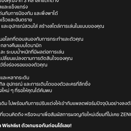
นของคุณจาก 3 คลาสที่แตกต่าง
ลและแข็งแกร่ง
ด่นกับการป้องกัน และพึ่งพาได้
ดเร็วและอันตราย
ๆ และอุปกรณ์สวมใส่ สร้างสไตล์การเล่นในแบบของคุณ
อโลกที่ตอบสนองกับการกระทำและตัวคุณ
 กลางคืนแบบไดนามิก
ะ ระบบน้ำหนักที่มีผลต่อการเล่น
่เปลี่ยนแปลงตามการตัดสินใจของคุณ
ไว้ซึ่งร่องรอยของตัวคุณ
ยและหลากระดับ
 อุปกรณ์ และการเติบโตของตัวละครที่ลึกซึ้ง
่งใหม่ ๆ ที่รอให้คุณได้ค้นพบ
้งเดิม ไปพร้อมกับการปรับแต่งให้เข้ากับแพลตฟอร์มปัจจุบันอย่างลงต
าติที่ชวนคิดถึง หรือจะมาเพื่อสัมผัสการผจญภัยใหม่เอี่ยมที่ไม่เคย 
ด Wishlist ตัวเกมรอกันก่อนได้เลย!