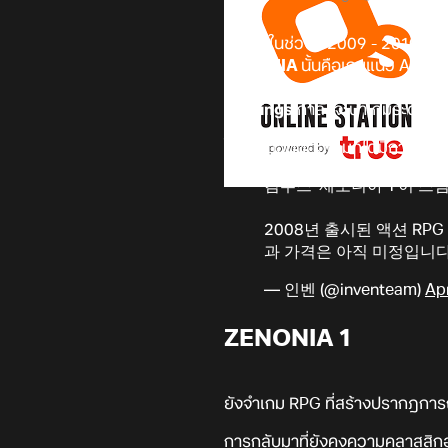
ย้อนไปในช่วงปี 2009 - 2010 เชื่อ
ZENONIA
นั้นคือเกมแนว Actio
ด้วยระบบการที่โดดเด่น รวมถึงถูกย
Holdings
กำลังจะนำเกมระดับตำน
โดยในตอนนี้ตัวเกมก็ได้มีการเปิด
컴투스 '제노니아 1'이 
2008년 출시된 액션 R
과 가격은 아직 미정입니다
— 인벤 (@inventeam)
Apr
ZENONIA 1
ยังจำเกม RPG ที่สร้างปรากฎการณ
การกลับมาที่ยังคงความคลาสสิกอ