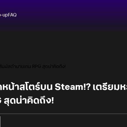
p-up
FAQ
ัมผัสตำนานเกม RPG สุดน่าคิดถึง!
ดหน้าสโตร์บน Steam!? เตรียมห
ุดน่าคิดถึง!