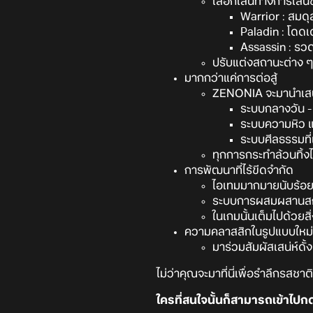
เลือกเส้นทางการเล่
Warrior : สมดุ
Paladin : โดดเ
Assassin : รว
ปรับแต่งสถานะต่าง 
มากกว่าแค่การต่อสู้
ZENONIA จะมานำเสน
ระบบกลางวัน -
ระบบความหิว แล
ระบบศีลธรรมที
ทุกการกระทำล้วนทิ้ง
การพัฒนาที่ไร้ขีดจำกัด
ไอเทมมากมายนับร้อ
ระบบการผสมผสานสกิล
ในเกมนั้นเต็มไปด้วยสิ
ความคลาสสิกในรูปแบบใหม่
มาร่วมสัมผัสเสน่ห์ดั
ไม่ว่าคุณจะมาที่นี่เพื่อรำลึกรสช
ใครที่สนใจนั้นก็สามารถเข้าไปก