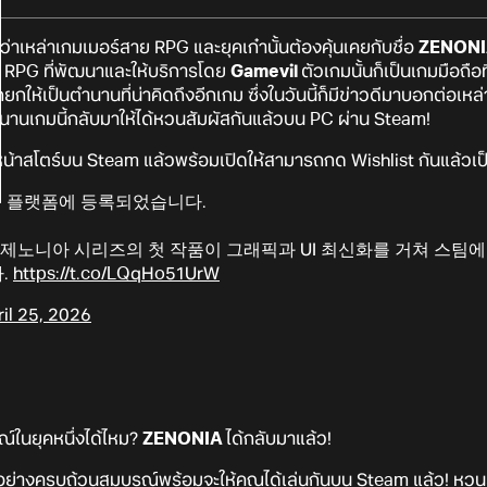
ว่าเหล่าเกมเมอร์สาย RPG และยุคเก๋านั้นต้องคุ้นเคยกับชื่อ
ZENON
n RPG ที่พัฒนาและให้บริการโดย
Gamevil
ตัวเกมนั้นก็เป็นเกมมือถื
กให้เป็นตำนานที่น่าคิดถึงอีกเกม ซึ่งในวันนี้ก็มีข่าวดีมาบอกต่อเหล่
านเกมนี้กลับมาให้ได้หวนสัมผัสกันแล้วบน PC ผ่าน Steam!
หน้าสโตร์บน Steam แล้วพร้อมเปิดให้สามารถกด Wishlist กันแล้วเป็น
스팀 플랫폼에 등록되었습니다.
PG 제노니아 시리즈의 첫 작품이 그래픽과 UI 최신화를 거쳐 스팀
.
https://t.co/LQqHo51UrW
il 25, 2026
์ในยุคหนึ่งได้ไหม?
ZENONIA
ได้กลับมาแล้ว!
ย่างครบถ้วนสมบูรณ์พร้อมจะให้คุณได้เล่นกันบน Steam แล้ว! หวน