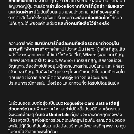
Annihilated
ผลงานล่าสุดจาก Death Kumiai กลุ่มพัฒนาเกมอินดี้
สัญชาติญี่ปุ่น ดันเลือก
เล่าเรื่องหลังจากที่ปาร์ตี้ผู้กล้า "ล้มเหลว"
และโดนคำสาป
ในดันเจี้ยนเล่นงานจนปางตาย หน้าที่ของคุณคือ
การตัดสินใจครั้งใหญ่ตั้งแต่เริ่มเกมว่าจะ
เลือกช่วยชีวิต
ใครให้รอด
ไปกับคุณได้เพียงแค่คนเดียว
และทิ้งคนที่เหลือไว้ข้างหลัง
ความดาร์กคือ
สมาชิกปาร์ตี้แต่ละคนที่เหลือรอดมาต่างอยู่ใน
สภาพที่ "พังทลาย"
จากคำสาป ไม่ว่าจะเป็น Hero (ผู้กล้า) ที่สูญเสีย
พลังในการพูดและตอบได้แค่ "ใช่" หรือ "ไม่", Wizard (จอมเวท) ที่สูญ
เสียพลังเวทมนตร์ไปจนหมด, Warrior (นักรบ) ที่สูญเสียร่างเนื้อจน
วิญญาณต้องย้ายไปสิงอยู่ในตุ๊กตาขนาดเท่ามนุษย์แทน และ Priest
(นักบวช) ที่สูญเสียสิ่งสำคัญมาก ๆ ไปจนตัวเกมยังไม่ยอมเปิดเผยใน
ตอนแรก ซึ่งการเลือกเซ็ตตัวละครคู่หูที่ต่างกันนี้ จะเปลี่ยน
ประสบการณ์การเล่น เนื้อเรื่อง และฉากจบที่จะได้รับไปโดยสิ้นเชิง
ในส่วนของระบบต่อสู้จะเป็นแนว
Roguelite Card Battle (ต่อสู้
ด้วยการ์ด)
แต่เพิ่มความท้าทายเข้าไปอีกขั้นด้วยมินิเกมเซ็ตระบบ
จังหวะ
คล้าย ๆ กับเกม Undertale
ที่ผู้เล่นจะต้องกดหยุดเกจพลัง
ให้ตรงจุดเป๊ะ ๆ เพื่อให้อาวุธโจมตีโดนศัตรูพร้อมกันหลายตัว ซึ่งต้อง
อาศัยปฏิกิริยาที่ว่องไวแถมยังต้องบริหารทรัพยากรดี ๆ เพราะอาวุธ
ในเกมนี้มีจำกัดและพังได้ด้วย