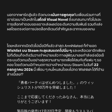
นอกจากพาร์ตสู้แล้ว ตัวเกมจะ
เน้นการพูดคุย
กับเพื่อนร่วมทางที่
เราช่วยมาเป็นหลักใน
สไตล์ Visual Novel
ซึ่งบทสนทนาทั่วไปและ
การเลือกคำตอบของเราจะส่งผลต่อระดับความสัมพันธ์ รวมถึงส่ง
ผลโดยตรงต่อการปลดล็อกอีเวนต์สำคัญและฉากจบของเกม
โดยหลังจากเปิดตัวไปเมื่อปีที่แล้ว ล่าสุด Annihilated ก็ทำยอด
Wishlist บน Steam ทะลุแสนแตกไปนิ่ม ๆ
และเหลือเวลาอีกเพียง
ไม่กี่เดือนก็จะถึงวันวางจำหน่ายแล้ว ทางผู้พัฒนาเลยกำลังเร่งมือเซ็
ตระบบตัวเกมเต็มอย่างสุดความสามารถเพื่อให้สมกับที่แฟน ๆ รอ
คอย โดยตัวเกมมีกำหนดการวางจำหน่ายบน Steam ในวันที่
22
กรกฎาคม 2026
นี้ เพื่อน ๆ คนไหนสนใจลงไปกด Wishlish ได้ที่ด้าน
ล่างนี้เลย!?
『勇者パーティはぜんめつしました。』のウィッ
シュリストが10万件を突破しました！
ここまで応援してくださったみなさん、本当にあ
りがとうございます！
製品版の発売は7月22日予定。開発もラストスパ