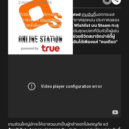
2 months ago
16
เตรียมตัวรับความดาร์ก! เมื่อ
Annihilated
เกมอินดี้
นอกกระแส
แนวเกมการ์ดผสม
Visual Novel
บรรยากาศสุดหม่น ประกาศฉลอง
ความสำเร็จครั้งใหญ่ หลังยอดผู้เล่นกด
Wishlist บน Steam ทะลุ
100,000
คนไปเป็นที่เรียบร้อย ด้วยจุดเด่นสุดแปลกที่บีบหัวใจผู้เล่น
สุด ๆ เพราะ
เกมนี้จะบังคับให้คุณเลือกช่วยชีวิตสมาชิกปาร์ตี้ผู้
กล้าที่สภาพจิตใจและร่างกายพังยับเยินได้เพียงแค่ "คนเดียว"
เท่านั้น!
เกมส่วนใหญ่มักจะให้เราสวมบทเป็นผู้กล้าออกไปผจญภัย แต่