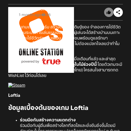
Online Station
1 month ago
28
Loftia
เกมแนวทำฟาร์ม
สร้างบ้าน ประดิษฐ์ของ จำลองการใช้ชีวิต
ทีมาพร้อมระบบการเล่นแบบออนไลน์ ที่ผู้เล่นจะได้สร้างบ้านบนเกาะ
ลอยฟ้าและใช้ชีวิตร่วมกับเพื่อน ๆ ในชุมชนพร้อมดูแลรักษา
ธรรมชาติ และใช้ทรัพยากรอย่างยั่งยืน ไม่ต้องแปลกใจเลยว่าทำไม
ทุกหนแห่งของเมืองล้วนเขียวขจี
ตัวเกมเปิดทดสอบช่วง Close Beta ไปเมื่อเดือนที่แล้ว และล่าสุด
ประกาศช่วง
Early Access ในช่วงฤดูใบไม้ร่วงปีนี้
โดยตัวเกมจะมี
10 ภาษารวมถึงภาษาอังกฤษ (ไม่มีภาษาไทย) ใครสนใจสามารถกด
WishList ไว้ก่อนได้เลย
Loftia
ข้อมูลเบื้องต้นของเกม Loftia
ร่วมมือกันสร้างความแตกต่าง
ร่วมมือกับผู้อื่นเพื่อสร้างโลกที่สดใสและยั่งยืนยิ่งขึ้นโดยมี