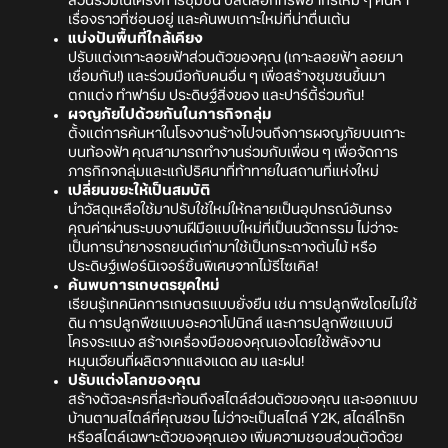
ส่วนร่วมในโครงการชุมชน ปลดล็อกทรัพยากรใหม่ ๆ ค้นหา
เรื่องราวที่ซ่อนอยู่ และค้นพบเกาะใหม่ที่น่าตื่นเต้น
แบ่งปันพื้นที่ใกล้เคียง
ปรับแต่งเกาะลอยฟ้าส่วนตัวของคุณ (เกาะลอยฟ้า ลอยมา
เชื่อมกัน!) และร่วมมือกับคนอื่น ๆ เพื่อสร้างชุมชนขึ้นมา
ตกแต่ง ทำฟาร์ม ประดิษฐ์สิ่งของ และปาร์ตี้ร่วมกัน!
ผจญภัยไปด้วยกันในภารกิจกลุ่ม
ตั้งแต่การค้นหาในโรงงานร้างไปจนถึงการผจญภัยบนเกาะ
บนท้องฟ้า คุณสามารถทำงานร่วมกับเพื่อน ๆ เพื่อจัดการ
ภารกิกจกลุ่มและแก้ปริศนาที่ท้าทายในสถานที่แห่งใหม่
เปลี่ยนขยะให้เป็นสมบัติ
นำวัสดุเหลือใช้มาปรับใช้ใหม่ให้กลายเป็นอุปกรณ์อันทรง
คุณค่าผ่านระบบงานฝีมือแบบใหม่ที่เป็นนวัตกรรม ไม่ว่าจะ
เป็นการนำยางรถยนต์เก่ามาใช้เป็นกระถางต้นไม้ หรือ
ประดิษฐ์เฟอร์นิเจอร์ชิ้นพิเศษจากไม้รีไซเคิล!
ค้นพบการเกษตรยุคใหม่
เรียนรู้เทคนิคการเกษตรแบบยั่งยืน เช่น การปลูกพืชโดยไม่ใช้
ดิน การปลูกพืชแบบอะควาโปนิกส์ และการปลูกพืชแบบมี
โครงระแนง สร้างเครื่องมือของคุณเองโดยใช้พลังงาน
หมุนเวียนที่ผลิตจากแสงแดด ลม และฝน!
ปรับแต่งโลกของคุณ
สร้างตัวละครที่สะท้อนถึงสไตล์ส่วนตัวของคุณ และออกแบบ
บ้านตามสไตล์ที่คุณชอบ ไม่ว่าจะเป็นสไตล์ Y2K, สไตล์โกธิก
หรือสไตล์เฉพาะตัวของคุณเอง เพิ่มความชอบส่วนตัวด้วย