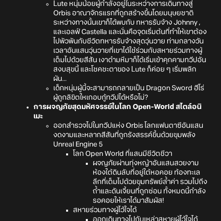
Lute หนุ่มน้อยผู้กำลังอยู่ในระหว่างการเดินทางสู่
Orbis อาณาจักรแรกที่ถูกสร้างขึ้นโดยมนุษยชาติ
ระหว่างทางนั้นเขาก็ได้พบกับ ทหารรับจ้าง Johnny ,
และเอลฟ์ Castella และนั่นคือจุดเริ่มต้นที่ทำให้เขาต้อง
ไปพัวพันกับชีวิตทหารรับจ้างสุดวุ่นวาย ท่ามกลางวัน
เวลาอันแสนวุ่นวายที่เขาได้ใช้ร่วมกับสหายร่วมทางผู้
เต็มไปด้วยสีสัน เงาดำมหึมาก็ได้เริ่มเข้าคุกคามทวีปอัน
สงบสุขนี้ และโชคชะตาของ Lute ก็ค่อย ๆ เริ่มพลิก
ผัน...
เด็กหนุ่มผู้นี้จะสามารถกลายเป็น Dragon Sword ฮีโร่
ผู้ถูกลิขิตใหเกอบกู้ทวีปได้หรือไม่?
การผจญภัยสุดมหัศจรรย์ในโลก Open-World สไตล์อนิ
เมะ
ออกสำรวจไปในทวีปแห่ง Orbis โลกแฟนตาซีอันแสน
งดงามและหลากสีสันที่ถูกรังสรรค์ขึ้นด้วยขุมพลัง
Unreal Engine 5
โลก Open World ที่แสนมีชีวิตชีวา
ผจญภัยผ่านทุ่งหญ้าอันแสนสวยงาม
ห้องใต้ดินลับที่อยู่ใต้หอคอย ท้องทะเล
ลึกที่เต็มไปด้วยขุมทรัพย์ล้ำค่า รวมไปถึง
ถ้ำและดันเจี้ยนที่ถูกซ่อน ทั้งหมดนี้กำลัง
รอคอยให้เราได้มาสัมผัส!
สหายร่วมทางผู้ไว้ใจได้
ออกเดินทางไปกับเหล่าสหายผู้ไว้ใจได้