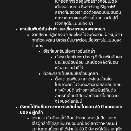
เข้าออกการต่อสู้เพื่อสร้างคอมโบต่อ
เนื่องผ่านระบบ Switching Signals!
สร้างทีมของเราเองด้วยคอมบิเนชันอัน
หลากหลายและสร้างสไตล์การต่อสู้ที่
เจ๋งที่สุดในแบบของเรา
สายสัมพันธ์อันล้ำค่า และเรื่องราวของพวกเขา
จากสหายที่สู้เคียงบ่าเคียงไหล่ไปจนถึงยามเฝ้าหมู่บ้าน
ทุกตัวละครใน Orbis นั้นมาพร้อมเรื่องราวในแบบของ
ตนเอง
ฮีโร่ที่แบกรับเรื่องราวอันลึกล้ำ
ค้นพบ factions ต่าง ๆ ที่เกี่ยวพันกับผล
ประโยชน์ซับซ้อน และเบื้องหลังที่ซ่อน
เร้นของเหล่าฮีโร่
ตัวละครที่เต็มเปี่ยมไปด้วยบุคลิก
ตั้งแต่เอลฟ์ประหลาดผู้หลงใหลใน
โบราณคดี ไปจนถึงสาวน้อยลึกลับที่เดิน
ทางข้ามมิติ สร้างสายสัมพันธ์กับตัว
ละครที่เปี่ยมสีสันและก้าวเข้าใกล้ความ
จริงของโลกใบนี้
มังกรได้ตื่นขึ้นมาจากการหลับใหลในรอบ 60 ปี และมรดก
ของ 6 ผู้กล้า
นานมาแล้ว มังกรได้เกือบนำหายนะมาสู่ทวีป และ 6
ฮีโร่ผู้กล้าก็ได้ลุกขึ้นมาช่วยปกป้องโลกจากหายนะนี้
และในตอนนี้เวลาก็ได้ผ่านไป 60 ปี มังกรก็ได้ปรากฎตัว