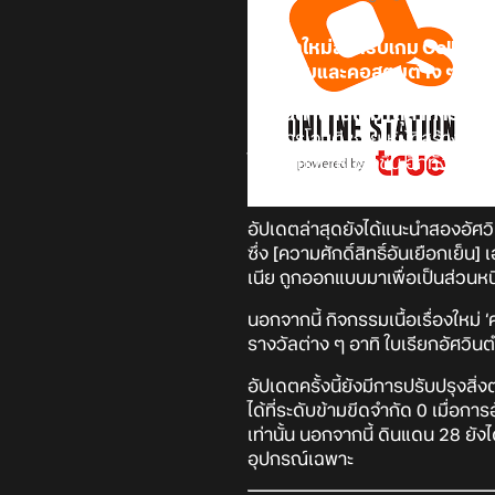
อัปเดตใหม่สำหรับเกม Collect
กิจกรรมและคอสตูมต่าง ๆ ได้แล
อัศวินตำนานใหม่ [ตุลาการอำมห
เน้นการโจมตี ช่วยให้ผู้ที่สร้างคว
ได้รับอัศวินใหม่ยิ่งขึ้น อีกทั้ง
เช่น รับออร์ก้าและพัฒนาเขา
อัปเดตล่าสุดยังได้แนะนำสองอัศวินเ
ซึ่ง [ความศักดิ์สิทธิ์อันเยือกเย็
เนีย ถูกออกแบบมาเพื่อเป็นส่วนห
นอกจากนี้ กิจกรรมเนื้อเรื่องใหม่ 
รางวัลต่าง ๆ อาทิ ใบเรียกอัศวินต
อัปเดตครั้งนี้ยังมีการปรับปรุง
ได้ที่ระดับข้ามขีดจำกัด 0 เมื่อก
เท่านั้น นอกจากนี้ ดินแดน 28 ยั
อุปกรณ์เฉพาะ