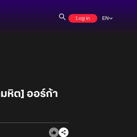
Log in
EN
หิต] ออร์ก้า