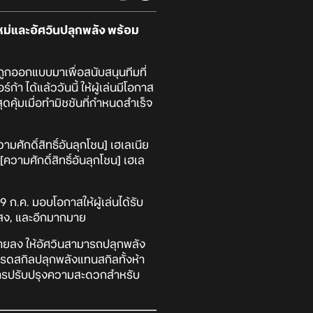
หม่และอัศวินปลุกพลัง พร้อม
กออกแบบมาเพื่อสนับสนุนทีมที่
า ได้แล้ววันนี้ ให้ผู้เล่นมีโอกาส
ดคุ้มเมื่อทำมิชชันที่กำหนดสำเร็จ
มศักดิ์สิทธิ์อันลุกโชน] เฮเลเนีย
ความศักดิ์สิทธิ์อันลุกโชน] เฮเล
9 ก.ค. มอบโอกาสให้ผู้เล่นได้รับ
งแสง, และอีกมากมาย
ลายลง ให้อัศวินสามารถปลุกพลัง
เกรดสกิลปลุกพลังแทนสกิลทั้งห้า
อมการปรับปรุงความสะดวกสำหรับ