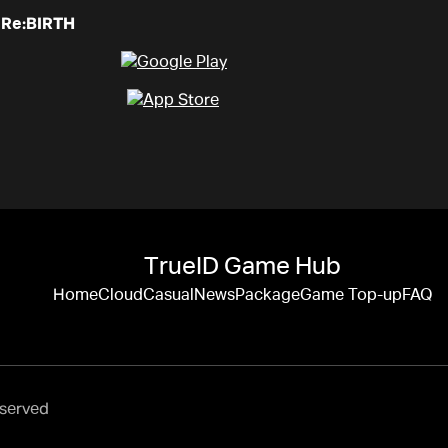
 Re:BIRTH
TrueID Game Hub
Home
Cloud
Casual
News
Package
Game Top-up
FAQ
eserved