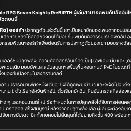
ible RPG
Seven Knights Re:BIRTH
ผู้เล่นสามารถพบกับอัศวินใ
้วตอนนี้
ิต] ออร์ก้า
ปรากฏตัวแล้ววันนี้ เขาเป็นสมาชิกของเพนตากอนและถู
ามเสียหายหลักใช้สกิลของตนได้บ่อยขึ้น พบกับกิจกรรมเรียกพิกอัป ออร์ก้
ยังมีกิจกรรมพัฒนาออร์ก้าเพื่อต้อนรับการปรากฏตัวของเขา มอบรางวัลสุ
วอร์ชันปลุกพลัง: ความศักดิ์สิทธิ์อันเยือกเย็น] เฮฟเว่นเนีย และ [ควา
น] เฮฟเว่นเนีย มอบบัฟและสนับสนุนการฟื้นฟูในคอนเทนต์ PvE ในขณะที่ [
นึ่งของทีมป้องกันในสงครามกิลด์
‘ความปรารถนาเพียงหนึ่งเดียว’ ยังได้ถูกเพิ่มเข้ามา และจะจัดไปจนถึง 
ำนาน I, ตั๋วเรียกอัศวินพิกอัป, ตั๋วเรียกอัศวิน, หินอัปเกรดสกิลส่อ
สิ่งต่าง ๆ และคอนเทนต์ใหม่ ข้อกำหนดในการปลุกพลังได้รับการผ่อนค
ารอัปเกรดสกิลเสร็จสมบูรณ์ หลังจากที่ปลุกพลังแล้ว ผู้เล่นจะต้องอัป
งได้รับการอัปเดต อีกทั้งหอคอยไม่สิ้นสุดก็ได้ขยายถึงชั้น 400 พร้