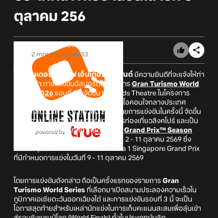
ตุลาคม 256
Online Station
2 months ago
33
โซนี่ อินเตอร์แอคทีฟ เอ็นเตอร์เทนเมนต์
มีความยินดีที่จะแจ้งให้ท่า
นทราบว่า การแข่งขันอีสปอร์ตในรายการ
Gran Turismo World
Series 2026
รอบที่ 3จะจัดขึ้น ณ Sands Theatre ในโครงการ
Marina Bay Sands
แลนด์มาร์คระดับไอคอนใจกลางประเทศ
สิงคโปร์ ในวันเสาร์ที่ 3 ตุลาคม 2569 โดยการแข่งขันในครั้งนี้ จัดขึ้น
ผ่านความร่วมมือกับคณะกรรมการการท่องเที่ยวสิงคโปร์ และเป็น
หนึ่งในกิจกรรมของเทศกาลสุดยิ่งใหญ่
Grand Prix™ Season
Singapore 2026
ที่จัดขึ้นระหว่างวันที่ 2 - 11 ตุลาคม 2569 ซึ่ง
ครอบคลุมไปถึงศึกการแข่งขัน Formula 1 Singapore Grand Prix
ที่มีกำหนดการแข่งในวันที่ 9 - 11 ตุลาคม 2569
โดยการแข่งขันดังกล่าว ถือเป็นครั้งแรกของรายการ
Gran
Turismo World Series
ที่เลือกมาเปิดสนามประลองความเร็วใน
ภูมิภาคเอเชียตะวันออกเฉียงใต้ และการแข่งขันรอบที่ 3 นี้ จะเป็น
โอกาสสุดท้ายสำหรับเหล่านักแข่งในการเก็บคะแนนสะสมเพื่อลุ้นเข้า
สู่รอบชิงแชมป์โลก (World Finals) ทั้งในประเภทผู้ผลิต