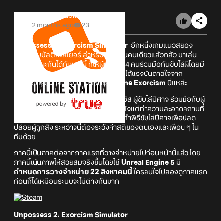
Online Station
2 months ago
23
Unpossess 2: Exorcism Simulator
อีกหนึ่งเกมแนวสยอง
ขวัญแบบมัลติเพลเยอร์ สำหรับคนที่เล่นคนเดียวแล้วกลัว มาเล่น
เป็นหมู่คณะกันได้กับเกมนี้ ที่ให้ผู้เล่น 1 - 4 คนร่วมมือกันขับไล่ผีโดยมี
ฉากในเกมแบบช่วงปลายทศวรรษที่ 20 ได้แรงบันดาลใจจาก
ภาพยนตร์ดังที่คาดว่าน่าจะเป็นเรื่อง
The Exorcism
นี่แหล่ะ
ผู้เล่นทุกคนจะได้รับบทเป็นหมอผีเอกโซซิส ผู้ขับไล่ปีศาจ ร่วมมือกับผู้
เล่นอื่นขับไล่วิญญานร้าย โดยต้องเริ่มตั้งแต่ทำความสะอาดสถานที่
ที่ถูกผีสิง, รวบรวมหลักฐานต่าง ๆ และทำพิธีขับไล่ปีศาจเพื่อปลด
ปล่อยผู้ถูกสิง ระหว่างนี้ต้องระวังค่าสติของตนเองและเพื่อน ๆ ใน
ทีมด้วย
ภาคนี้เป็นภาคต่อจากภาคแรกที่วางจำหน่ายไปก่อนหน้านี้แล้ว โดย
ภาคนี้เน้นภาพให้สวยสมจริงขึ้นโดยใช้
Unreal Engine 5
มี
กำหนดการวางจำหน่าย 22 สิงหาคมนี้
ใครสนใจไปลองดูภาคแรก
ก่อนก็ได้เหมือนระบบจะไม่ต่างกันมาก
Unpossess 2: Exorcism Simulator