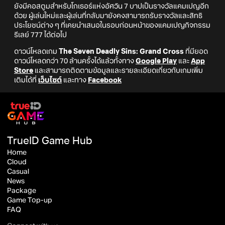
ยังมีคอสตูมสำหรับโกเธอร์แห่งอัศวิน 7 บาปเป็นรางวัลแคมเปญอีก
ด้วย ผู้เล่นใหม่และผู้เล่นที่กลับมายังคงสามารถรับรางวัลและสิทธิ
ประโยชน์ต่าง ๆ ที่เคยนำเสนอในรอบก่อนหน้าของแคมเปญกิจกรรม
รีเลย์ 777 ได้ต่อไป
ดาวน์โหลดเกม
The Seven Deadly Sins: Grand Cross
ที่มียอด
ดาวน์โหลดกว่า 70 ล้านครั้งได้แล้วทั้งทาง
Google Play
และ
App
Store
และสามารถติดตามข้อมูลและรายละเอียดเกี่ยวกับเกมเพิ่ม
เติมได้ที่
เว็บไซต์
และทาง
Facebook
TrueID Game Hub
Home
Cloud
Casual
News
Package
Game Top-up
FAQ