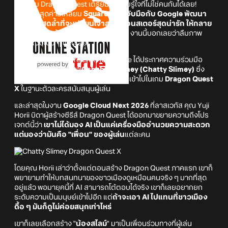
แฟนเกม Dragon Quest เตรียมมีสหายรู้ใจที่ไม่ใช่คนกันได้เลย!
เพราะล่าสุดค่ายเหลี่ยม
Square Enix จับมือกับ Google พัฒนา
ระบบ AI สุดล้ำที่จะเปลี่ยนเจ้าสไลม์มอนสเตอร์สุดน่ารัก ให้กลาย
เป็นที่ปรึกษาปัญหาชีวิตแบบส่วนตัว
งานนี้บอกเลยว่าลืมภาพ
NPC แบบเดิม ๆ ไปได้เลย
เมื่อเดือนก่อน Square Enix กับ Google ได้ประกาศความร่วมมือ
ครั้งใหญ่ในการพัฒนา
Oshaberi Slimey (Chatty Slimey)
ซึ่ง
เป็น AI Chatbot จาก Gemini ที่จะถูกใส่เข้าไปในเกม
Dragon Quest
X
ในฐานะตัวละครสนับสนุนผู้เล่น
และล่าสุดในงาน
Google Cloud Next 2026
ที่ลาสเวกัส คุณ Yuji
Horii บิดาผู้สร้างซีรีส์ Dragon Quest ได้ออกมาขยายความถึงโปร
เจกต์นี้ว่า
เขาไม่ได้มอง AI เป็นแค่เครื่องมืออำนวยความสะดวก
แต่มองว่ามันคือ "เพื่อน" ของผู้เล่น
แต่ละคน
โดยคุณ Horii เล่าว่าตั้งแต่ตอนสร้าง Dragon Quest ภาคแรก เขาก็
พยายามทำให้บทสนทนาของชาวเมืองดูเหมือนคนจริง ๆ มากที่สุด
อยู่แล้ว พอมายุคนี้ที่ AI สามารถโต้ตอบได้จริง เขาก็เลยอยากยก
ระดับความเป็นมนุษย์เข้าไปอีก แต่
ถ้าจะเอา AI ไปแทนที่ชาวเมือง
ดื้อ ๆ มันก็ดูไม่ค่อยสนุกเท่าไหร่
เขาก็เลยเลือกสร้าง "
น้องสไลม์
" มาเป็นเพื่อนร่วมทางที่ผู้เล่น