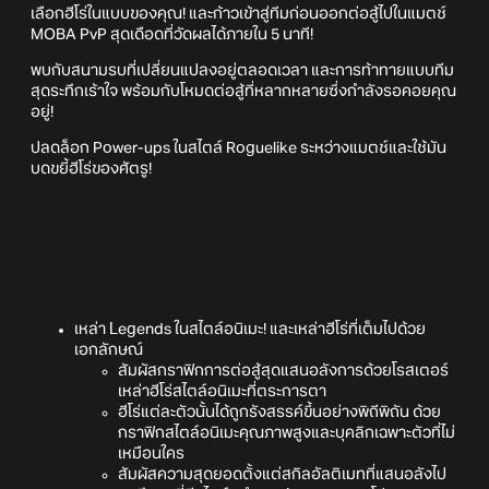
เลือกฮีโร่ในแบบของคุณ! และก้าวเข้าสู่ทีมก่อนออกต่อสู้ไปในแมตช์
MOBA PvP สุดเดือดที่วัดผลได้ภายใน 5 นาที!
พบกับสนามรบที่เปลี่ยนแปลงอยู่ตลอดเวลา และการท้าทายแบบทีม
สุดระทึกเร้าใจ พร้อมกับโหมดต่อสู้ที่หลากหลายซึ่งกำลังรอคอยคุณ
อยู่!
ปลดล็อก Power-ups ในสไตล์ Roguelike ระหว่างแมตช์และใช้มัน
บดขยี้ฮีโร่ของศัตรู!
เหล่า Legends ในสไตล์อนิเมะ! และเหล่าฮีโร่ที่เต็มไปด้วย
เอกลักษณ์
สัมผัสกราฟิกการต่อสู้สุดแสนอลังการด้วยโรสเตอร์
เหล่าฮีโร่สไตล์อนิเมะที่ตระการตา
ฮีโร่แต่ละตัวนั้นได้ถูกรังสรรค์ขึ้นอย่างพิถีพิถัน ด้วย
กราฟิกสไตล์อนิเมะคุณภาพสูงและบุคลิกเฉพาะตัวที่ไม่
เหมือนใคร
สัมผัสความสุดยอดตั้งแต่สกิลอัลติเมทที่แสนอลังไป