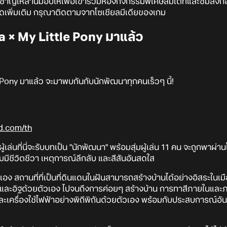
วชาญเหล่านี้มอบให้เพื่อเข้าร่วมห้องกิจกรรมพิเศษลิมิเต็ทและชมสิ่งก่
ดเพิ่มเติม กรุณาติดตามจากโซเชียลมีเดียของเกม
a × My Little Pony มาแล้ว
Pony มาแล้ว จะมาพบกันกับนักพัฒนาทุกคนเร็วๆ นี้!
xd.com/th
ล่นที่นี่จะรับบทเป็น "นักพัฒนา" พร้อมสุ่มผู้เล่น 11 คน จะถูกพาผ
มีชีวิตชีวา เหตุการณ์ลึกลับ และสีสันอันสดใส
เอง สถานที่ที่เป็นที่ดินแดนในฝันสามารถสร้างบ้านได้อย่างอิสระในเมื
และอิฐด้วยตัวเอง ไปจนถึงการค่อยๆ สร้างบ้าน การทาสีภายในและภายน
ครื่องใช้ไฟฟ้าอย่างพิถีพิถันด้วยตัวเอง พร้อมกับประสบการณ์อันน่า