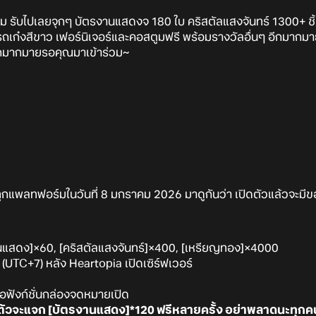
ม รับไปเลยจุกๆ บัตรงานแสดงจ 180 ใบ คริสตัลแสงจันทร์ 1300+ ชิ้
 รถเก๋งสีขาว เฟอร์นิเจอร์และคอสตูมฟรี พร้อมรางวัลอื่นๆ อีกมากมา
กมากมายรอคุณมาเข้าร่วม~
ุกแพลทฟอร์มในวันที่ 8 มกราคม 2026 มาดูกันว่า เปิดตัวแล้วจะมีข
นแสดง]×60, [คริสตัลแสงจันทร์]×400, [เหรียญทอง]×4000
(UTC+7) หลัง Heartopia เปิดเซิร์ฟเวอร์
ื่อฟังก์ชั่นกล่องจดหมายเปิด
ดตัวจะแจก [บัตรงานแสดง]*120 ฟรีหลายครั้ง อย่าพลาดนะทุกค