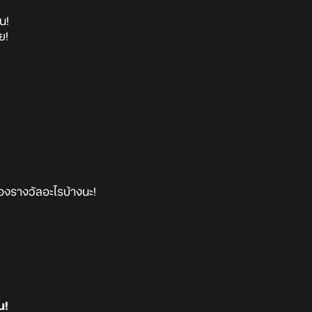
น!
ย!
องรางวัลอะไรบ้างนะ!
น!