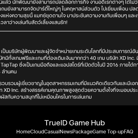
์แล้ว นักพัฒนายังสามารถปลดล็อกภารกิจ งานอดิเรกต่างๆ ได้ไม่ว่
ยังสามารถจัดปาร์ตี้ใหญ่ๆ ในคฤหาสน์ส่วนตัว ไปเยี่ยมเพื่อน ปลดล
ืองแห่งความสุขนี้ แมทซ์ชุดตามใจ มาประชันความงามกับเพื่อนๆ และเ
วลาว่างเล่นกับสัตว์เลี้ยงแสนรัก!
003 เป็นบริษัทผู้พัฒนาและผู้จัดจำหน่ายเกมระดับโลกที่มีประสบการณ
ทมีทั้งเกมฟรีและเกมที่ต้องเติมเงินมากกว่า 40 เกม บริษัท XD Inc. 
 TapTap ซึ่งเป็นเกมมือถือและแอปสโตร์ที่เปิดตัวในปี 2016 ภายใต้
4 ล้านคน
รวบรวมผู้เชี่ยวชาญในอุตสาหกรรมเกมที่มีแนวคิดเดียวกันและมีเอกล
ิษัท XD Inc. สร้างสรรค์เกมคุณภาพสูงสุดด้วยความตั้งใจที่จะมอบปร
สัมผัสกับความสนุกที่ไม่เหมือนใครในการเล่นเกม
TrueID Game Hub
Home
Cloud
Casual
News
Package
Game Top-up
FAQ