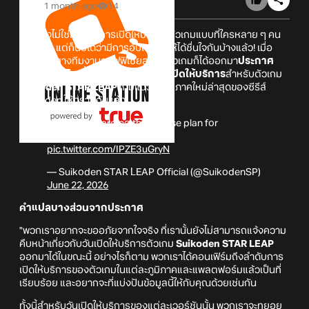
1 month ago
14
แม้จะยังไม่ใช่กำหนดการเปิดให้บริการตัวเกมแบบที่ใครหลาย ๆ คน
คาดหวัง แต่ก็นับได้ว่ามีการอัปเดตมาให้ได้ชื่นใจกันบ้างแล้ว! เมื่อ
ล่าสุดนั้นทางทีมงานออฟฟิเชียลของตัวเกมก็ได้ออกมา
ประกาศ
ข้อมูลเพิ่มเติมเกี่ยวกับแผนการการเปิดให้บริการ
สำหรับตัวเกม
Suikoden STAR LEAP
เกมแนว RPG ภาคใหม่ล่าสุดของซีรีส์
Suikoden ให้ทราบกันแล้ว!
A notice regarding the release plan for
Suikoden STAR LEAP
pic.twitter.com/IPZE3uGryN
— Suikoden STAR LEAP Official (@SuikodenSP)
June 22, 2026
คำแปลบางส่วนจากประกาศ
"พวกเราอยากจะขออภัยจากใจจริง ที่เรานั้นยังไม่สามารถแจ้งความ
คืบหน้าเกี่ยวกับวันเปิดให้บริการตัวเกม
Suikoden STAR LEAP
ออกมาได้ในขณะนี้ อย่างไรก็ตาม พวกเราได้คอนเฟิร์มถึงลำดับการ
เปิดให้บริการของตัวเกมในแต่ละภูมิภาคและแพลตฟอร์มแล้วเป็นที่
เรียบร้อย และอยากจะที่แบ่งปันข้อมูลนี้ให้กับคุณด้วยเช่นกัน
ทั้งนี้สำหรับวันเปิดให้บริการของแต่ละเวอร์ชันนั้น พวกเราจะทยอย