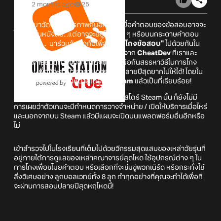
2 months ago
25
เตรียมมาวัดพลังมิตรภาพกันอีกเกม! เมื่อคำตอบของข้อสอบอาจจะ
ไม่ได้อยู่ในหนังสือ...แต่อาจจะอยู่โต๊ะข้าง ๆ หรือบนกระดาษคำตอบ
ของเพื่อน... มาร่วมจับมือกับเพื่อนและ
"โกงข้อสอบ"
ไปด้วยกันใน
CheatCheat
เกมแนว Co-op ตัวใหม่จาก
CheatDev
ที่เราและ
เพื่อนนักเรียนอีก 5 ชีวิตจะต้องมาร่วมมือกันสรรหาวิธีในการโกง
ข้อสอบ เพื่อที่จะสามารถผ่านการสอบปลายปีสุดยากไปให้ได้! โดยใน
ตอนนี้ตัวเกมก็ได้เปิดหน้าสโตร์บน
Steam
แล้วเป็นที่เรียบร้อย!
ทั้งนี้นอกจากข้อมูลของตัวเกมและหน้าสโตร์ Steam นั้น ก็ยังไม่มี
การเผยว่าตัวเกมจะมีกำหนดการวางจำหน่าย / เปิดให้บริการเมื่อไหร่
และนอกจากบน Steam แล้วมีแผนจะเปิดบนแพลตฟอร์มอื่นอีกหรือ
ไม่
เข้าสำรวจไปในโรงเรียนที่เต็มไปด้วยวีกรรมสุดแสบของเหล่าวัยรุ่นที่
อยู่ภายใต้การดูแลของเหล่าคณาจารย์สุดโหด ใช้อุปกรณ์ต่าง ๆ ใน
การโกงเพื่อขโมยคำตอบ หรือเลือกที่จะข่มขู่พวกเนิร์ด หรือกระทั่งใช้
สิ่งวิเศษอย่าง ลูกบอลเวทย์ทั้ง 8 ลูก ทำทุกอย่างที่คุณจะทำได้เพื่อที่
จะผ่านการสอบปลายปีสุดหฤโหดนี้!