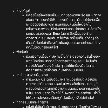
โกงให้สุด!
ปล่อยให้เรื่องเรียนเป็นหน้าที่ของพวกเนิร์ด และหาทาง
ขโมยคำตอบมาให้ได้! ไม่ว่าจะเป็นการ ยืดคอให้ยาวเพื่อ
ชะเง้อดูข้อสอบ จัดการนักเรียนคนอื่นให้น็อค ใช้
แว่นตาของพวกเนิร์ดในการวิเคราะห์ข้อสอบ หรือจะใช้
เวทมนตร์ของพวก Emo ในการสิงเพื่อมองผ่าน
ดวงตานักเรียนคนอื่น ๆ ไม่ว่าจะวิธีไหนก็ไม่สำคัญ สิ่ง
เดียวที่ต้องใส่ใจคือจะมีอะไรอยู่บนกระดาษคำตอบของ
คุณในตอนที่สอบเสร็จ!
ฟอร์มทีม
ร่วมมือกับเพื่อน ๆ สหายซี้ในการเบี่ยงความสนใจของ
พวกนักเรียน หาทางขัดขวางพวกครู และแบ่งปันคำ
ตอบไปด้วยกัน ส่งซิกลับ ๆ และใช้เครื่องมือในการ
สื่อสารเพื่อแชร์คำตอบกันอย่างแนบเนียน
เหล่าคณาจารย์สุดโหด
กำแพงมีหู ประตูมีช่อง... เหล่าผู้ช่วยสอนจะคอยเดิน
ตรวจตราห้องสอบ แถมยังมีพวกเด็กโปรดของครูที่
พร้อมจะฟ้องคุณทุกเมื่อ และแน่นอนว่าเหล่าครูเองก็ดู
จะไม่มีความปราณีใด ๆ ให้กับพวกที่โกงเสียด้วย... จำไว้
ให้ดี... การโกงน่ะจะผิดกฎก็ต่อเมื่อถูกจับได้เท่านั้น!
กิจกรรมนอกหลักสูตร
แข่งขันไปในทัวร์นาเมนต์ Dodgeball เลือกที่จะขังพวก