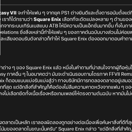
tasy VII
จะทำให้แฟน ๆ จากยุค PS1 ต่างยินดีและตั้งตารอนับตั้งแต่ที
เราก็ได้ทราบว่า
Square Enix
เลือกที่จะดัดแปลงหลาย ๆ ด้านขอ
ลิกจากระบบเทิร์นเบสแบบ ATB ให้มีความเป็นแอ็กชั่นมากขึ้น ทั้งใน
velations ซึ่งสิ่งเหล่านี้ทำให้แฟน ๆ ของภาคต้นฉบับบางส่วนไม่ค่
และเสียงตอบรับดังกล่าวก็ทำให้ Square Enix ต้องออกมาตอบคำถามในที่
้าต่าง ๆ ของ Square Enix แล้ว หนึ่งในคำถามที่น่าสนใจจากผู้ถือหุ้
tasy ภาคอื่น ๆ ในอนาคตว่า มันจะดำเนินรอบถามไตรภาค FFVII Rema
ix ก็ตอบแบบแบ่งรับแบ่งสู้ว่า ทางบริษัทมีการทดลองตลาดอยู่เสมอว่าต
ากที่สุด แต่อีกสิ่งที่สำคัญก็คือต้องไม่ลืมความคาดหวังจากแฟน ๆ 
คงไม่เลือกยึดทั้งเนื้อเรื่องหรือเกมเพลย์ให้ตรงตามต้นฉบับ หากมัน
าดเป็นหลัก เราลองผิดลองถูกอย่างต่อเนื่องเพื่อค้นหาสิ่งที่ดีที่สุ
มของตลาดในขณะนั้นครับ” Square Enix กล่าว “แต่อีกสิ่งที่สำคัญ