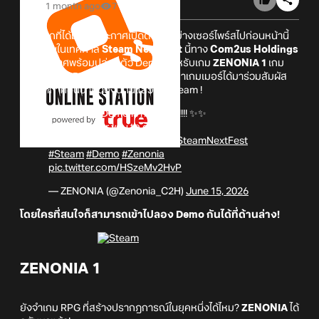
1 month ago
7
หลังจากที่ได้มีการประกาศเปิดตัวกันอย่างเซอร์ไพร์สไปก่อนหน้านี้
ล่าสุดนั้นในเทศกาล
Steam Next Fest
นี้ทาง
Com2us Holdings
ก็ได้ประกาศพร้อมปล่อยตัว Demo สำหรับเกม
ZENONIA 1
เกม
แนว Action RPG สุดคลาสสิกมาให้เหล่าเกมเมอร์ได้มาร่วมสัมผัส
บรรยากาศอันน่าคิดถึงนี้กันแล้วบน Steam !
ZENONIA 1 Demo is now live!!!!! ✨✨
We’d love for you to check it
out!
https://t.co/Wlnzfb1kJi
#SteamNextFest
#Steam
#Demo
#Zenonia
pic.twitter.com/HSzeMv2HvP
— ZENONIA (@Zenonia_C2H)
June 15, 2026
โดยใครที่สนใจก็สามารถเข้าไปลอง Demo กันได้ที่ด้านล่าง!
ZENONIA 1
ยังจำเกม RPG ที่สร้างปรากฎการณ์ในยุคหนึ่งได้ไหม?
ZENONIA
ได้