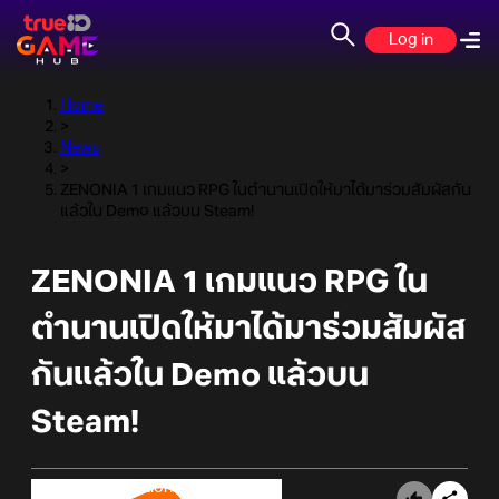
Log in
Home
>
News
>
ZENONIA 1 เกมแนว RPG ในตำนานเปิดให้มาได้มาร่วมสัมผัสกัน
แล้วใน Demo แล้วบน Steam!
ZENONIA 1 เกมแนว RPG ใน
ตำนานเปิดให้มาได้มาร่วมสัมผัส
กันแล้วใน Demo แล้วบน
Steam!
Online Station