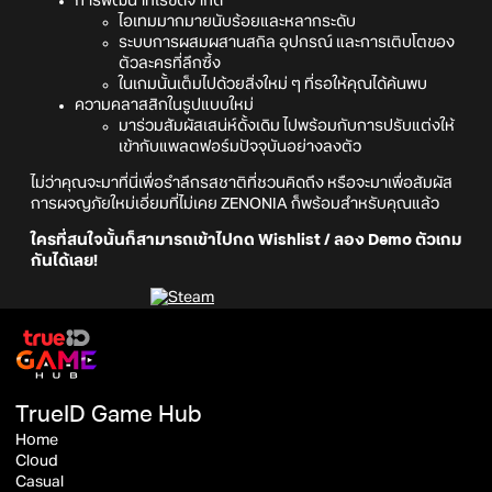
การพัฒนาที่ไร้ขีดจำกัด
ไอเทมมากมายนับร้อยและหลากระดับ
ระบบการผสมผสานสกิล อุปกรณ์ และการเติบโตของ
ตัวละครที่ลึกซึ้ง
ในเกมนั้นเต็มไปด้วยสิ่งใหม่ ๆ ที่รอให้คุณได้ค้นพบ
ความคลาสสิกในรูปแบบใหม่
มาร่วมสัมผัสเสน่ห์ดั้งเดิม ไปพร้อมกับการปรับแต่งให้
เข้ากับแพลตฟอร์มปัจจุบันอย่างลงตัว
ไม่ว่าคุณจะมาที่นี่เพื่อรำลึกรสชาติที่ชวนคิดถึง หรือจะมาเพื่อสัมผัส
การผจญภัยใหม่เอี่ยมที่ไม่เคย ZENONIA ก็พร้อมสำหรับคุณแล้ว
ใครที่สนใจนั้นก็สามารถเข้าไปกด Wishlist / ลอง Demo ตัวเกม
กันได้เลย!
TrueID Game Hub
Home
Cloud
Casual