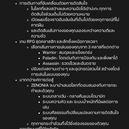
การเดินทางที่ขับเคลื่อนด้วยการตัดสินใจ
ในโลกที่แสงสว่างและความมืดได้เข้าปะทะ ทุกการ
ตัดสินใจล้วนเต็มไปด้วยความหมาย
เปิดเผยเรื่องราวอันเข้มข้นที่เต็มไปด้วยเหตุการณ์ที่ไม่
คาดฝัน
และตัดสินเส้นทางงของคุณเองระหว่างความดีและ
ความชั่ว
เกม RPG สุดคลาสสิก และลึกซึ้งเหนือกาลเวลา
เลือกเส้นทางการเล่นของคุณจาก 3 คลาสที่แตกต่าง
Warrior : สมดุลและแข็งแกร่ง
Paladin : โดดเด่นกับการป้องกัน และพึ่งพาได้
Assassin : รวดเร็วและอันตราย
ปรับแต่งสถานะต่าง ๆ และอุปกรณ์สวมใส่ สร้างสไตล์
การเล่นในแบบของคุณ
มากกว่าแค่การต่อสู้
ZENONIA จะมานำเสนอโลกที่ตอบสนองกับการกระ
ทำและตัวคุณ
ระบบกลางวัน - กลางคืนแบบไดนามิก
ระบบความหิว และ ระบบน้ำหนักที่มีผลต่อการ
เล่น
ระบบศีลธรรมที่เปลี่ยนแปลงตามการตัดสินใจ
ของคุณ
ทุกการกระทำล้วนทิ้งไว้ซึ่งร่องรอยของตัวคุณ