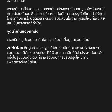
กลับมาแล้ว!
การกลับมาที่ยังคงความคลาสสิกอย่างครบถ้วนสมบูรณ์พร้อมจะให้
คุณได้เล่นกันบน Steam แล้ว! หวนสัมผัสการผจญภัยที่เคยทำให้คุณ
ได้รู้จักกับการโดนดูดเวลา หรือจะสัมผัสมันในฐานะผู้เล่นใหม่ที่เพิ่งเคย
เล่นเป็นครั้งแรกก็ทำได้!
จุดเริ่มต้นของทุกสิ่ง
แรกเริ่มในรูปแบบสมาร์ทโฟน จุดเริ่มต้นที่อยู่บนแอปสโตร์
ZENONIA
คือผู้สร้างรากฐานให้กับเกมมือถือแนว RPG ทั้งหลาย
และในตอนนี้ตัวเกม Action RPG สุดคลาสสิกนี้ก็กำลังจะกลับมาอีก
ครั้งในรูปแบบดั้งเดิม ที่มาพร้อมกับการปรับปรุงให้เข้ากับ
แพลตฟอร์มสมัยใหม่!