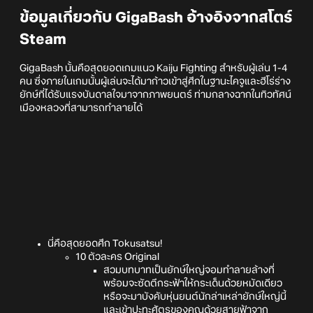
ข้อมูลเกี่ยวกับ GigaBash อ้างอิงจากสโตร์
Steam
GigaBash นั้นคือสุดยอดเกมแนว Kaiju Fighting สำหรับผู้เล่น 1-4
คน ซึ่งภายในเกมนั้นผู้เล่นจะได้มาก้าวเข้าสู่ศึกในฐานะไคจูและฮีโร่ร่าง
ยักษ์ที่ได้รับแรงบันดาลใจมาจากภาพยนตร์ ท่ามกลางฉากในทิวทัศน์
เมืองหลวงที่สามารถทำลายได้
นี่คือสุดยอดศึก Tokusatsu!
10 ตัวละคร Original
สวมบทบาทเป็นยักษ์ใหญ่จอมทำลายล้างที่
พร้อมจะซัดตึกระฟ้าให้กระเด็นด้วยหมัดเดียว
หรือจะมาบังคับหุ่นยนต์นักล่าเหล่ายักษ์ใหญ่นี้
และเข้าปะทะศัตรูของคุณด้วยสายฟ้าจาก