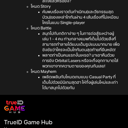
สะใจแล้วหรือยัง?
โหมด Story
ค้นพบเรื่องราวต้นกำเนิกน(และวีรกรรมสุด
ป่วน)ของเหล่าไททันผ่าน 4 เส้นเรื่องที่ไม่เหมือน
ใครในแบบ Single-player
โหมด Battle
สนุกไปกับกติกาง่าย ๆ ในการต่อสู้ระหว่างผู้
เล่น 1 - 4 คน ท่ามกลางแมพที่เต็มไปด้วยสิ่งที่
สามารถทำลายได้แบบเต็มรูปแบบมากมาย เพื่อ
ชิงชัยว่าใครจะเป็นไททันตนสุดท้ายที่ยืนหยัด!
พลาดท่าเป็นคนแรกงั้นเหรอ? มาเอาคืนด้วย
การยิง Orbital Lasers หรือจะทิ้งอุกกาบาตใส่
พวกเขาจากความตายของคุณกันเลย!
โหมด Mayhem
เพลิดเพลินกับโหมดเกมแบบ Casual Party ที่
เต็มไปด้วยมินิเกมสุดฮา ให้ทั้งผู้เล่นใหม่และเก่า
ได้มาสนุกไปด้วยกัน
TrueID Game Hub