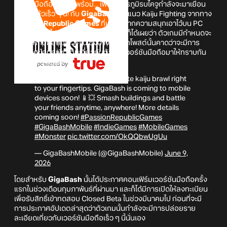
เตรียมมือถือเอาไว้ให้พร้อม... เพราะสมรภูมิรบไคจูกำลังจะมาเยือน
มือถือแล้วเร็ว ๆ นี้! กับ
GigaBash
เกมแนว Kaiju Fighting จากทาง
Passion Republic Games
ที่เคยได้ฝากความสนุกเอาไว้บน PC
และคอนโซลไปก่อนหน้านี้ โดยล่าสุดนั้นก็ได้เผยว่า ตัวเกมมีกำหนดจะ
มาลงให้กับมือถือเร็ว ๆ นี้ ซึ่งอ้างอิงจากโพสต์นั้นคาดว่าจะมีการ
ประกาศข้อมูลเพิ่มเติมเกี่ยวกับตัวเกมเวอร์ชันมือถือมาให้ทราบกัน
อีกทีเร็ว ๆ นีัด้วย
Get ready to bring the ultimate kaiju brawl right
to your fingertips. GigaBash is coming to mobile
devices soon! 📱💥 Smash buildings and battle
your friends anytime, anywhere! More details
coming soon!
#PassionRepublicGames
#GigaBashMobile
#IndieGames
#MobileGames
#Monster
pic.twitter.com/OkQQbwUgUu
— GigaBashMobile (@GigaBashMobile)
June 9,
2026
โดยสำหรับ
GigaBash
นั้นได้ประกาศคอนเฟิร์มเวอร์ชันมือถือครั้ง
แรกในช่วงเดือนกุมภาพันธ์ที่ผ่านมา และก็ได้มีการเปิดให้ลงทะเบียน
เพื่อรับสิทธิ์เข้าทดสอบ Closed Beta ในช่วงมีนาคมไป ก่อนที่จะมี
การประกาศอัปเดตล่าสุดว่าตัวเกมนั้นกำลังจะมีการปล่อยราย
ละเอียดเกี่ยวกับเวอร์ชันมือถือเร็ว ๆ นี้นั่นเอง