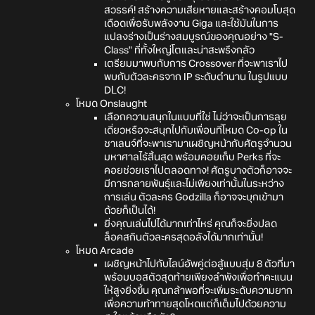
สวรรค์! สร้างความเสียหายและสร้างคอมโบสุด
เดือดเพื่อรับพลังงาน Giga และใช้มันในการ
แปลงร่างเป็นร่างสมบูรณ์ของคุณอย่าง "S-
Class" ที่ทั้งใหญ่โตและน่าสะพรึงกลัว
เตรียมมาพบกับการ Crossover ที่จะพาเราไป
พบกับตัวละครจาก IP ระดับตำนาน ในรูปแบบ
DLC!
โหมด Onslaught
เลือกความสนุกในแบบที่ใช่ ไม่ว่าจะเป็นการลุย
เดี่ยวหรือจะสนุกไปกับเพื่อนที่โหมด Co-op ใน
ชาเลนจ์ที่จะพาเรามาเผชิญหน้ากับศัตรูจำนวน
มหาศาลไร้สิ้นสุด พร้อมคอยเก็บ Perks ที่จะ
คอยช่วยเราไปตลอดทาง! ศัตรูบางตัวก็อาจจะ
มีการกลายพันธุ์และไม่เพียงเท่านั้นในระหว่าง
การเล่น ตัวละคร Godzilla ก็อาจจะบุกเข้ามา
ด้วยก็เป็นได้!
ยิ่งคุณเล่นไปได้มากเท่าไหร่ คุณก็จะยิ่งปลด
ล็อคสกินตัวละครสุดอลังได้มากเท่านั้น!
โหมด Arcade
เผชิญหน้าไปกับไลน์อัพคู่ต่อสู้แบบสุ่ม 8 ตัวที่มา
พร้อมบอสตัวสุดท้ายเพียงลำพังเพื่อทำคะแนน
ให้สูงยิ่งขึ้น คุณกล้าพอที่จะเพิ่มระดับความยาก
เพื่อความท้าทายสุดโหดแต่ก็เต็มไปด้วยความ