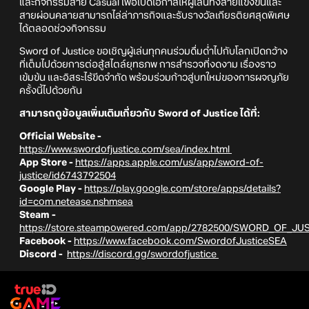
และกิจกรรมสาย Casual เพื่อเปิดโอกาสให้ผู้เล่นทั้งสายแข่งขันและ
สายผ่อนคลายสามารถไล่ล่าภารกิจและรับรางวัลเกียรติยศสุดพิเศษ
ได้ตลอดช่วงกิจกรรม
Sword of Justice ขอเชิญผู้เล่นทุกคนร่วมดื่มด่ำไปกับโลกเปิดกว้าง
ที่เต็มไปด้วยการต่อสู้สไตล์ยุทธภพ การสำรวจที่งดงาม เรื่องราว
เข้มข้น และอิสระไร้ขีดจำกัด พร้อมร่วมก้าวสู่บทใหม่ของการผจญภัย
ครั้งนี้ไปด้วยกัน
สามารถดูข้อมูลเพิ่มเติมเกี่ยวกับ Sword of Justice ได้ที่:
Official Website -
https://www.swordofjustice.com/sea/index.html
App Store -
https://apps.apple.com/us/app/sword-of-
justice/id6743792504
Google Play -
https://play.google.com/store/apps/details?
id=com.netease.nshmsea
Steam -
https://store.steampowered.com/app/2782500/SWORD_OF_JU
Facebook -
https://www.facebook.com/SwordofJusticeSEA
Discord -
https://discord.gg/swordofjustice