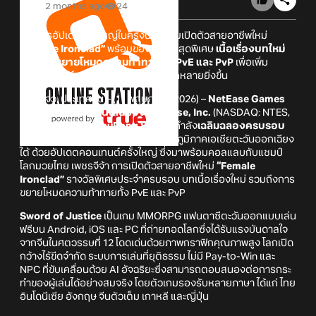
2 months ago
24
โดยการอัปเดตครั้งใหญ่ในครั้งนี้ เตรียมเปิดตัวสายอาชีพใหม่
“Female Ironclad”
พร้อมของรางวัลสุดพิเศษ
เนื้อเรื่องบทใหม่
และการขยายโหมดความท้าทายทั้ง PvE และ PvP
เพื่อเพิ่ม
ประสบการณ์การเล่นที่เข้มข้นและหลากหลายยิ่งขึ้น
กว่างโจว, ประเทศจีน – (11 พฤษภาคม 2026) –
NetEase Games
หน่วยธุรกิจเกมออนไลน์ของ NetEase, Inc.
(NASDAQ: NTES,
HKEX: 9999) และ
ZhuRong Studio
กำลัง
เฉลิมฉลองครบรอบ
ครึ่งปีของเกม
Sword of Justice
ในภูมิภาคเอเชียตะวันออกเฉียง
ใต้ ด้วยอัปเดตคอนเทนต์ครั้งใหญ่ ซึ่งมาพร้อมคอลแลบกับแชมป์
โลกมวยไทย เพชรจีจ้า การเปิดตัวสายอาชีพใหม่
“Female
Ironclad”
รางวัลพิเศษประจำครบรอบ บทเนื้อเรื่องใหม่ รวมถึงการ
ขยายโหมดความท้าทายทั้ง PvE และ PvP
Sword of Justice
เป็นเกม MMORPG แฟนตาซีตะวันออกแบบเล่น
ฟรีบน Android, iOS และ PC ที่ถ่ายทอดโลกซึ่งได้รับแรงบันดาลใจ
จากจีนในศตวรรษที่ 12 โดดเด่นด้วยภาพกราฟิกคุณภาพสูง โลกเปิด
กว้างไร้ขีดจำกัด ระบบการเล่นที่ยุติธรรม ไม่มี Pay-to-Win และ
NPC ที่ขับเคลื่อนด้วย AI อัจฉริยะซึ่งสามารถตอบสนองต่อการกระ
ทำของผู้เล่นได้อย่างสมจริง โดยตัวเกมรองรับหลายภาษา ได้แก่ ไทย
อินโดนีเซีย อังกฤษ จีนตัวเต็ม เกาหลี และญี่ปุ่น