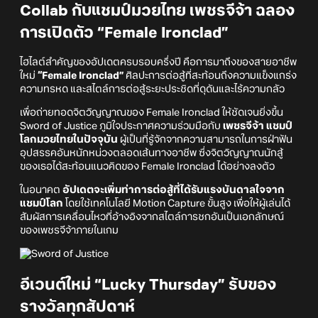
Collab กับแชมป์มวยไทย เพชรจีจ้า ฉลอง
การเปิดตัว “Female Ironclad”
ไฮไลต์สำคัญของอัปเดตครบรอบครึ่งปี คือการมาถึงของสายอาชีพ
ใหม่
“Female Ironclad”
ศิลปะการต่อสู้ที่สะท้อนถึงความแข็งแกร่ง
ความทรหด และสไตล์การต่อสู้ระยะประชิดที่ดุดันและไร้ความกลัว
เพื่อถ่ายทอดจิตวิญญาณของ Female Ironclad ให้ชัดเจนยิ่งขึ้น
Sword of Justice ภูมิใจประกาศความร่วมมือกับ
เพชรจีจ้า แชมป์
โลกมวยไทยในปัจจุบัน
ผู้เป็นที่รู้จักจากความสามารถในการฝ่าฟัน
อุปสรรคอันหนักหน่วงตลอดเส้นทางอาชีพ ซึ่งจิตวิญญาณนักสู้
ของเธอได้สะท้อนแนวคิดของ Female Ironclad ได้อย่างลงตัว
ในอนาคต
อัปเดตจะเพิ่มท่าการต่อสู้ที่ได้รับแรงบันดาลใจจาก
แชมป์โลก
โดยใช้เทคโนโลยี Motion Capture ขั้นสูง เพื่อให้ผู้เล่นได้
สัมผัสการเคลื่อนไหวที่อ้างอิงจากสไตล์การชกอันเป็นเอกลักษณ์
ของเพชรจีจ้าภายในเกม
อีเวนต์ใหม่ “Lucky Thursday” รับของ
รางวัลทุกสัปดาห์