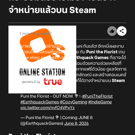
จำหน่ายแล้วบน Steam
Online Station
1 month ago
17
ได้เวลามาพลิกป้ายเปิดร้านดอกไม้กับ Puni กันแล้ว! อีกหนึ่งผลงาน
เกมสุดน่าสนใจที่รังสรรค์โดยฝีมือคนไทย กับ
Puni the Florist
เกม
แนว flower shop simulation จาก
Earthquack Games
ที่เราจะได้
มาบริหารจัดการร้านดอกไม้สุดวิเศษพร้อมด้วยความช่วยเหลือ(ที่
บางครั้งก็กลายเป็นความวุ่นวายแทน...)จากแฟรี่ตัวน้อย ดูแลจัดการ
ร้านดอกไม้ จัดช่อดอกไม้ที่เต็มไปด้วยเอกลักษณ์ และสร้างคอนเนคชั่
นกับเหล่าชาวเมือง! โดยในตอนนี้ตัวเกมก็ได้วางจำหน่ายบน
Steam
แล้วอย่างเป็นทางการ!
Puni the Florist - OUT NOW. 💐✨
#PuniTheFlorist
#EarthquackGames
#CozyGaming
#IndieGame
pic.twitter.com/nyfO4VPxYz
— Puni the Florist 💐 | Coming JUNE 8
(@EarthquackGames)
June 8, 2026