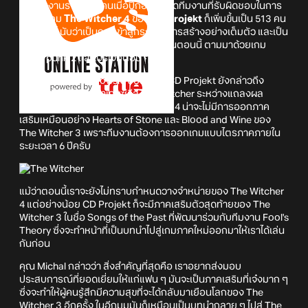
จากทีมงานราว 400 คนเมื่อปีก่อน ล่าสุดทีมงานที่รับผิดชอบในการ
พัฒนาเกม
The Witcher 4
ของ
CD Projekt
ก็เพิ่มขึ้นเป็น 513 คน
แล้วในปีนี้ นับว่าเป็นการเข้าสู่กระบวนการสร้างอย่างเต็มตัว และเป็น
เกมที่ใช้กำลังคนเยอะที่สุดของทีมงานในตอนนี้ ตามมาด้วยเกม
Cyberpunk 2 และโปรเจกต์อื่น ๆ
คุณ Michał Nowakowski ซีอีโอของ CD Projekt ยังกล่าวถึง
แนวทางในการพัฒนาเกมซีรีส์ The Witcher ระหว่างแถลงผล
ประกอบการครั้งล่าสุดด้วยว่า เกมภาค 4 น่าจะไม่มีการออกภาค
เสริมเหมือนอย่าง Hearts of Stone และ Blood and Wine ของ
The Witcher 3 เพราะทีมงานต้องการออกเกมแบบไตรภาคภายใน
ระยะเวลา 6 ปีครับ
แม้ว่าตอนนี้เราจะยังไม่ทราบกำหนดวางจำหน่ายของ The Witcher
4 แต่อย่างน้อย CD Projekt ก็จะมีภาคเสริมตัวสุดท้ายของ The
Witcher 3 ในชื่อ Songs of the Past ที่พัฒนาร่วมกับทีมงาน Fool's
Theory ซึ่งจะทำหน้าที่เป็นบทนำไปสู่เกมภาคใหม่ออกมาให้เราได้เล่น
กันก่อน
คุณ Michal กล่าวว่า สิ่งสำคัญที่สุดคือ เราอยากส่งมอบ
ประสบการณ์ที่ยอดเยี่ยมให้แก่แฟน ๆ มันจะเป็นภาคเสริมที่เจ๋งมาก ๆ
ซึ่งจะทำให้ผู้คนรู้สึกมีความสุขที่จะได้กลับมาเยือนโลกของ The
Witcher 3 อีกครั้ง ในอีกมุมมันก็เหมือนเป็นบทนำกลาย ๆ ไปสู่ The