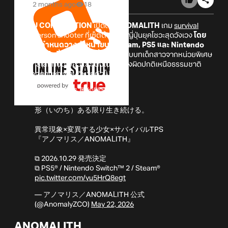
2 months ago
18
FURYU CORPORATION
เปิดตัว
ANOMALITH
เกม
survival
third-person shooter ที่เซ็ตติ้งอยู่ในญี่ปุ่นยุคโชวะสุดวังเวง
โดย
ตัวเกมมีกำหนดวางจำหน่ายบน Steam, PS5 และ Nintendo
Switch 2 วันที่ 29 ตุลาคมนี้!
เตรียมรับบทเด็กสาวจากหน่วยพิเศษ
ก้าวเข้าสู่โลกที่บิดเบี้ยวและเต็มไปด้วยสิ่งผิดปกติเหนือธรรมชาติ
เพื่อออกตามหาเพื่อนที่หายตัวไป
◤ 情報解禁 & 予約開始 ◢
形（いのち）ある限り生き続ける。
異常現象×変異する少女×サバイバルTPS
『アノマリス／ANOMALITH』
⧉ 2026.10.29 発売決定
⧉ PS5® / Nintendo Switch™ 2 / Steam®
pic.twitter.com/yu5HrQ8egt
— アノマリス／ANOMALITH 公式
(@AnomalyZCO)
May 22, 2026
ANOMALITH