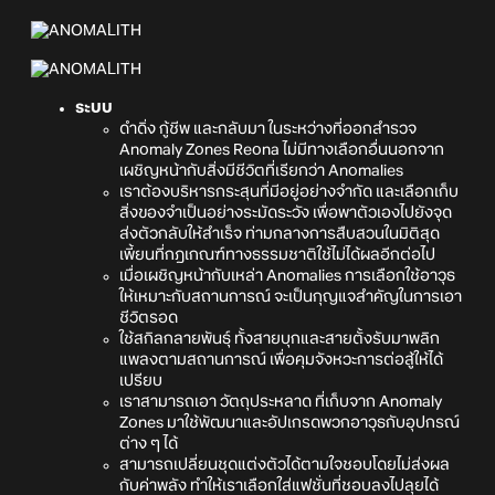
ระบบ
ดำดิ่ง กู้ชีพ และกลับมา ในระหว่างที่ออกสำรวจ
Anomaly Zones Reona ไม่มีทางเลือกอื่นนอกจาก
เผชิญหน้ากับสิ่งมีชีวิตที่เรียกว่า Anomalies
เราต้องบริหารกระสุนที่มีอยู่อย่างจำกัด และเลือกเก็บ
สิ่งของจำเป็นอย่างระมัดระวัง เพื่อพาตัวเองไปยังจุด
ส่งตัวกลับให้สำเร็จ ท่ามกลางการสืบสวนในมิติสุด
เพี้ยนที่กฎเกณฑ์ทางธรรมชาติใช้ไม่ได้ผลอีกต่อไป
เมื่อเผชิญหน้ากับเหล่า Anomalies การเลือกใช้อาวุธ
ให้เหมาะกับสถานการณ์ จะเป็นกุญแจสำคัญในการเอา
ชีวิตรอด
ใช้สกิลกลายพันธุ์ ทั้งสายบุกและสายตั้งรับมาพลิก
แพลงตามสถานการณ์ เพื่อคุมจังหวะการต่อสู้ให้ได้
เปรียบ
เราสามารถเอา วัตถุประหลาด ที่เก็บจาก Anomaly
Zones มาใช้พัฒนาและอัปเกรดพวกอาวุธกับอุปกรณ์
ต่าง ๆ ได้
สามารถเปลี่ยนชุดแต่งตัวได้ตามใจชอบโดยไม่ส่งผล
กับค่าพลัง ทำให้เราเลือกใส่แฟชั่นที่ชอบลงไปลุยได้