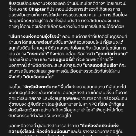
สืบสวนเปิดเผยความจริงของคดี ผ่านมินิเกมไขคดีต่างๆ โดยเกมจะมี
ทั้งหมด
10 Chapter
ที่ประกอบไปด้วยการสำรวจที่เกิดเหตุ การ
ตรวจจับความเท็จ การโต้แย้ง การรวบรวมเบาะแส และการเชื่อมโยง
ข้อมูลเพื่อระบุตัวผู้ร้าย อีกทั้งผู้เล่นยังสามารถสะสมตอนจบแบบ
ต่างๆ ได้ตามตัวเลือกที่เลือกระหว่างขั้นตอนการสืบสวนได้อีกด้วย
“เส้นทางแห่งความรุ่งโรจน์”
คอนเทนต์การค้าที่เปิดตัวในฤดูร้อนที่
ผ่านมา ได้กลับมาพร้อมกับซีซั่นสามัคคีรวมใจแบบใหม่ ที่ผู้เล่นจะได้
สนุกกับซีซั่นทั้งหมด 4 ซีซั่น และพบกับไอเทมที่จะเป็นประโยชน์ในการ
เล่น อย่าง
“กระแสน้ำ”
ที่จะช่วยเคลื่อนเรือการค้า
“ลูกแก้วทำนาย”
ที่มองเห็นอนาคต และ
“นกบลูเบอร์รี่”
ที่จะช่วยพิชิตคำขอให้
นอกจากนี้ ถ้าพิชิตท้องทะเลและเข้าสู่ระดับ
“มาสเตอร์เดินเรือ”
ก็จะ
สามารถรับรางวัลและดูผลการเดินเรืออย่างรวดเร็วทันใจได้ผ่าน
ฟังก์ชัน
“เดินเรือว่องไว”
เผยโฉม
“จัตุรัสฝั่งตะวันตก”
พื้นที่แห่งความสนุกสนาน ที่ผู้เล่นจะได้
พบกับจัตุรัสฝั่งตะวันตกที่เคยแอบอยู่หลังสนามเด็กเล่น ซึ่งมาในการ
ตกแต่งธีมเทศกาล และสิ่งสนุกสุดพิเศษมากมาย อาทิ เครื่องเล่นเกม
ตู้ขายของ ตู้คีบตุ๊กตา โดยผู้เล่นสามารถไปหา NPC ที่รับหน้าที่ดูแล
จัตุรัสฝั่งตะวันตก อย่าง “แก๊งทรีโอลูกเต๋านำโชค” เพื่อดูคำใบ้เกี่ยว
กับกิจกรรมที่กำลังเตรียมการอยู่ได้
นอกเหนือจากนี้ ผู้เล่นยังสามารถท้าทาย
“ศึกห้วงลึกยักษ์แห่ง
ความรุ่งโรจน์: ห้วงลึกอันมืดมน”
และรับรางวัลผ่านการต่อสู้กับ