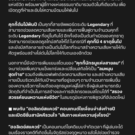
แห่งชีวิต พร้อมพาผู้ชี้ทางแห่งธรรมชาติมารวมตัวในที่เดียวกัน เพื่อ
เปิดฤดูที่ห้าและขับไล่ความมืดมนให้พ้นไป
คุกกี้ต้นไม้พันปี
เป็นคุกกี้สายซัพพอร์ตระดับ
Legendary
ที่
สามารถช่วยลดความเสียหายและเพิ่มการฟื้นฟูตามจำนวนคุกกี้
ระดับ
Legendary
ที่อยู่ในทีมได้ อีกทั้งยังเป็นต้นกำเนิดของทุกธาตุ
จึงสามารถช่วยลดคูลไทม์สกิลให้ได้ ในกรณีที่
คุกกี้มี 4 ธาตุขึ้นไป
และยังมีสกิลกลายร่างเป็นต้นไม้โลกที่จะมาสร้างความเสียหายให้กับ
ศัตรูพร้อมสร้างโล่ต้นไม้โลกให้กับตนเองอีกด้วย
นอกจากนี้ยังมีการเพิ่มแยมสโตนของ
“คุกกี้นักธนูแห่งสายลม”
ที่
จะมาช่วยเพิ่มความแข็งแกร่งและเปลี่ยนสกิลให้เป็น
“ลมหมุน
สุดท้าย”
รวมถึงเพิ่มเอฟเฟกต์ลดความเสียหาย และสร้างความเสีย
หายเป็นบริเวณให้กับเป้าหมายที่อยู่รอบๆ ตามจำนวนการเพิ่มขึ้น
ของความเร็วการโจมตีของลูกธนูแห่งผู้ไล่ล่า ซึ่งผู้เล่นสามารถรับ
วัตถุดิบที่จำเป็นในการสร้างและการอัปเกรดแยมสโตนได้ที่
“สรวง
สวรรค์ขนมหวานแห่งชีวิต”
ในสมรภูมิแห่งการพิสูจน์ที่อัปเดตใหม่
◼ พบกับ “ฮอลิเดย์สแควร์” คอนเทนต์ไขเงื่อนงำส่งท้ายปี
และเปิดซีซั่นสามัคคีรวมใจ “เส้นทางแห่งความรุ่งโรจน์”
“ฮอลิเดย์สแควร์”
เป็นคอนเทนต์ไขคดีแบบจำกัดเวลา ที่ผู้เล่นจะได้
ชมเรื่องราวคดีที่เกิดขึ้นในจัตุรัสช่วงฤดูหนาว แล้วไปช่วยตำรวจ