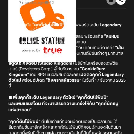
7 months ago
22
พบกับ
“คุกกี้ต้นไม้พันปี”
สายซัพพอร์ตระดับ
Legendary
ตัวใหม่ที่ลืมตาตื่นขึ้นมา
เพิ่มแยมสโตนคุกกี้นักธนูแห่งสายลม พร้อมสกิล
“ลมหมุน
สุดท้าย”
และเสริมการป้องกันทั้งหมด
เกมไขเงื่อนงำ
“ฮอลิเดย์สแควร์”
กับ คอนเทนต์การค้า
“เส้น
ทางแห่งความรุ่งโรจน์”
และคอนเทนต์ซีซั่นต่างๆ มากมาย
สตูดิโอ คิงดอม (Studio Kingdom)
บริษัทในเครือของเดฟซิส
เตอร์ (Devsisters Corp.) ผู้ให้บริการเกม
“CookieRun:
Kingdom”
เกม RPG แนวสะสมตัวละคร
เปิดตัวคุกกี้ Legendary
ตัวใหม่
พร้อมอัปเดต
“ถึงคราสหัสวรรษ”
ในวันที่ 17 ธันวาคม 2025
นี้
◼ เพิ่มคุกกี้ระดับ Legendary ตัวใหม่ “คุกกี้ต้นไม้พันปี”
และเพิ่มแยมสโตน ที่จะมาเสริมความแกร่งให้กับ “คุกกี้นักธนู
แห่งสายลม”
“คุกกี้ต้นไม้พันปี”
ต้นไม้เก่าแก่ที่ปิดผนึกตนเองเป็นเวลานาน ได้
ลืมตาตื่นขึ้นมาอีกครั้ง และคุกกี้ต้นไม้พันปีที่คอยเฝ้ามองผืนดินมา
ตลอดหนึ่งพันปี ก็จะมาแผ่ขยายรากอันศักดิ์สิทธิ์ แพร่กระจายพลัง