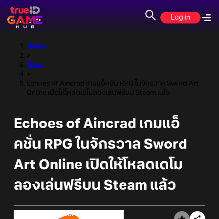
Log in
Home
>
News
>
Echoes of Aincrad เกมแอ็คชั่น RPG ในจักรวาล Sword Art
Online เปิดให้โหลดเดโมลองเล่นฟรีบน Steam แล้ว
Echoes of Aincrad เกมแอ็
คชั่น RPG ในจักรวาล Sword
Art Online เปิดให้โหลดเดโม
ลองเล่นฟรีบน Steam แล้ว
Online Station