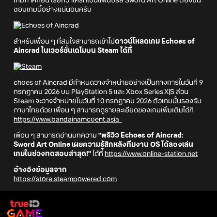
เกมภาคก่อน เรียกว่าใครที่เป็นแฟนซีรีส์ Sword Art Online ต้องชื่น
ชอบเกมนี้อย่างแน่นอนครับ
สำหรับเพื่อน ๆ ที่สนใจสามารถเข้าไป
ดาวน์โหลดเกม Echoes of
Aincrad ในเวอร์ชั่นเดโมบน Steam ได้ที่
choes of Aincrad มีกำหนดวางจำหน่ายอย่างเป็นทางการในวันที่ 9
กรกฎาคม 2026 บน PlayStation 5 และ Xbox Series X|S ส่วน
Steam จะวางจำหน่ายในวันที่ 10 กรกฏาคม 2026 ตัวเกมนั้นรองรับ
ภาษาไทยด้วย เพื่อน ๆ สามารถดูรายละเอียดของเกมเพิ่มเติมได้ที่
https://www.bandainamcoent.asia
เพื่อน ๆ สามารถอ่านบทความ
"พรีวิว Echoes of Aincrad:
Sword Art Online เผยความรู้สึกหลังทีมงาน OS ได้ลองเล่น
เกมในช่วงทดสอบล่าสุด!"
ได้ที่
https://www.online-station.net
อ้างอิงข้อมูลจาก
https://store.steampowered.com