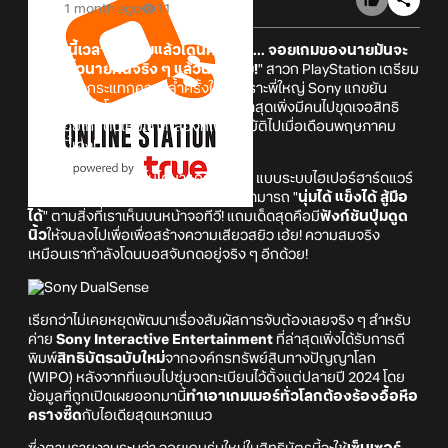
1 month ago
11
"
ต่อไปนี้เวลาเล่นเกมแล้วโดนศัตรูจับ... จอยเกมของนายมันจะ
บีบรัดนิ้วนายคืนจริง ๆ แล้วนะพี่ชาย!
" สาวก PlayStation เตรียม
ตัวรับแรงกระแทกความล้ำครั้งใหม่ เพราะพี่ใหญ่ Sony แกขยัน
สรรหาเทคโนโลยีแปลก ๆ มาเสิร์ฟให้ ล่าสุดเพิ่งมีคนไปขุดเจอสิทธิ
บัตรจอยเกมตัวใหม่แกะกล่องที่เพิ่งอนุมัติไปเมื่อเดือนพฤษภาคม
2026 นี้เอง!
ซึ่งบอกเลยว่ารอบนี้ไม่ได้มาแค่สั่นเบา ๆ แบบระบบไฮเปอร์ฮาร์ดแวร์
ทั่วไป แต่มาพร้อมกับปุ่มกดอัจฉริยะที่สามารถ "
นุ่มได้ แข็งได้ สู้มือ
ได้
" ตามสิ่งที่เราเห็นบนหน้าจอทีวี! แถมเด็ดสุดคือมี
ฟังก์ชันปุ่มดูด
นิ้ว
ให้จมลงไปเพื่อเพื่อสร้างความเสียวสยิว เฮ้ย! ความสมจริง
เหมือนเรากำลังโดนบอสจับกดอยู่จริง ๆ อีกด้วย!
เรียกว่าไม่เคยหยุดพัฒนาเรื่องสัมผัสการจับต้องเลยจริง ๆ สำหรับ
ค่าย
Sony Interactive Entertainment
ที่ล่าสุดเพิ่งได้รับการตี
พิมพ์
สิทธิบัตรฉบับใหม่
จากองค์กรทรัพย์สินทางปัญญาโลก
(WIPO) หลังจากที่แอบไปซุ่มจดทะเบียนไว้ตั้งแต่ปลายปี 2024 โดย
ข้อมูลที่ถูกเปิดเผยออกมานี้
ทำเอาเกมเมอร์ทั่วโลกต้องร้องอื้อหือ
ครางซี๊ด
กับไอเดียสุดแหวกแนว