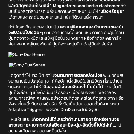
ซึ่งตามรายงานระบุว่า จอยเกมรุ่นใหม่ในสิทธิบัตรนี้จะใช้
เซ็นเซอร์
และวัสดุพิเศษที่เรียกว่า Magneto-viscoelastic elastomer
ซึ่ง
มันเป็นวัสดุที่สามารถเปลี่ยนสถานะความหนาแน่นให้ "
แข็งหรือนุ่ม
"
ได้ตามแรงกระตุ้นของสนามแม่เหล็กที่ตัวเกมสั่งการมา
ทำให้เวลาที่เรากดลงไปบนปุ่ม
ความรู้สึกและแรงต้านทานของปุ่ม
จะเปลี่ยนไปเรื่อย ๆ
ตามสถานการณ์ในเกม เช่น ถ้าเราเดินลุยโคลน
ปุ่มกดอาจจะหนืดและแข็งสู้มือขึ้นจนกดยาก หรือถ้าตัวละครกำลัง
ผ่อนคลายอยู่ในเซฟเฮาส์ ปุ่มก็อาจจะนุ่มนิ่มเด้งสู้มือน่าสัมผัส
แต่จุดที่ทำให้ชาวเน็ตเอาไป
จินตนาการเตลิดเปิดเปิง
และแซวกันยับ
จนกลายเป็นประเด็น 18+ ก็คืออีกหนึ่งดีไซน์ในสิทธิบัตร ที่ระบุว่าปุ่ม
กดจะสามารถทำให้ "
นิ้วของผู้เล่นจมลึกลงไปในปุ่มได้
" จากนั้นตัว
ปุ่มก็จะค่อย ๆ แข็งตัวขึ้นมารัดรอบ ๆ นิ้วมือของเรา เพื่อจำลอง
สถานการณ์พีก ๆ ในเกมอย่างตอนที่ตัวละครโดนศัตรูกระชาก หรือ
จังหวะโดนสิ่งกีดขวางบีบรัด! ซึ่งถือเป็นตัวต่อยอดชั้นดีจากระบบ
Adaptive Triggers ของจอย DualSense ในปัจจุบัน
แหมเห็นแบบนี้ก็
อดคิดไม่ได้เลยว่าถ้าเกมสายดาร์กหรือเกมจีบ
สาวเรต 18+ เอาเทคโนโลยีจอยแข็ง-นุ่ม-รัดนิ้วนี้ไปใช้ล่ะก็...
ไม่
อยากจะคิดภาพเลยว่าจะเป็นยังไง...