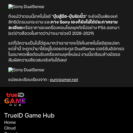
ถึงแม้ว่าตอนนี้เทคโนโลยี "
ปุ่มสู้มือ-ปุ่มรัดนิ้ว
" จะยังเป็นเพียงแค่
สิทธิบัตรบนกระดาษ และ
ทาง Sony เองก็ยังไม่ได้ประกาศราย
ละเอียด
หรือราคาของเครื่องคอนโซลยุคถัดไปอย่าง PS6 ออกมา
(แต่ข่าวลือวงในคาดว่าน่าจะมาช่วงปี 2028-2029)
แต่ก็มีความเป็นไปได้สูงมากว่าเราอาจจะได้เห็นเทคโนโลยีสุดแปลก
แต่ล้ำนี้ จะถูกนำมาใส่อยู่ในจอยตระกูล DualSense เวอร์ชันอัปเกรด
ในอนาคตเพื่อต้อนรับเครื่องเกมยุคใหม่แน่ งานนี้เตรียมล้างมือรอ
สัมผัสความเสียวสมจริงกันได้เลย!
แปลและเรียบเรียงจาก :
eurogamer.net
TrueID Game Hub
Home
Cloud