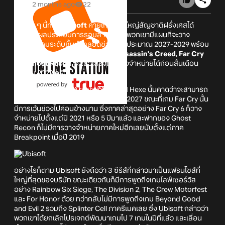
2 months ago
22
เมื่อเร็ว ๆ นี้ทาง
Ubisoft
ค่ายเกมยักษ์ใหญ่สัญชาติฝรั่งเศสได้
รายงานผลประกอบการรอบล่าสุด โดยพวกเขามีแผนที่จะวาง
จำหน่ายเกมระดับชั้นนำตลอดช่วงปีงบประมาณ 2027-2029 พร้อม
กับให้คำมั่นว่าเกมภาคใหม่ของซีรีส์
Assassin's Creed
,
Far Cry
และ
Ghost Recon
จะแล้วเสร็จและวางจำหน่ายได้ก่อนสิ้นเดือน
มีนาคม 2029 ครับ
อนึ่ง ในส่วนของเกม Assassin's Creed Hexe นั้นคาดว่าจะสามารถ
วางจำหน่ายได้ในช่วงใดช่วงหนึ่งของปี 2027 ขณะที่เกม Far Cry นั้น
มีการเว้นช่วงไปค่อนข้างนาน ซึ่งภาคล่าสุดอย่าง Far Cry 6 ก็วาง
จำหน่ายไปตั้งแต่ปี 2021 หรือ 5 ปีมาแล้ว และฟากของ Ghost
Recon ก็ไม่มีการวางจำหน่ายภาคใหม่อีกเลยนับตั้งแต่ภาค
Breakpoint เมื่อปี 2019
อย่างไรก็ตาม Ubisoft ยังถือว่า 3 ซีรีส์ที่กล่าวมาเป็นแฟรนไชส์ที่
ใหญ่ที่สุดของบริษัท ขณะเดียวกันก็มีการพูดถึงเกมไลฟ์เซอร์วิส
อย่าง Rainbow Six Siege, The Division 2, The Crew Motorfest
และ For Honor ด้วย ทว่ากลับไม่มีการพูดถึงเกม Beyond Good
and Evil 2 รวมถึง Splinter Cell ภาครีเมคเลย ซึ่ง Ubisoft กล่าวว่า
พวกเขาได้ยกเลิกโปรเจกต์พัฒนาเกมไป 7 เกมในปีที่แล้ว และเลื่อน