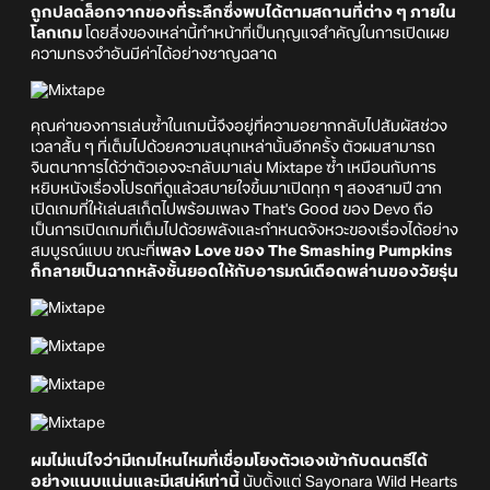
ถูกปลดล็อกจากของที่ระลึกซึ่งพบได้ตามสถานที่ต่าง ๆ ภายใน
โลกเกม
โดยสิ่งของเหล่านี้ทำหน้าที่เป็นกุญแจสำคัญในการเปิดเผย
ความทรงจำอันมีค่าได้อย่างชาญฉลาด
คุณค่าของการเล่นซ้ำในเกมนี้จึงอยู่ที่ความอยากกลับไปสัมผัสช่วง
เวลาสั้น ๆ ที่เต็มไปด้วยความสนุกเหล่านั้นอีกครั้ง ตัวผมสามารถ
จินตนาการได้ว่าตัวเองจะกลับมาเล่น Mixtape ซ้ำ เหมือนกับการ
หยิบหนังเรื่องโปรดที่ดูแล้วสบายใจขึ้นมาเปิดทุก ๆ สองสามปี ฉาก
เปิดเกมที่ให้เล่นสเก็ตไปพร้อมเพลง That's Good ของ Devo ถือ
เป็นการเปิดเกมที่เต็มไปด้วยพลังและกำหนดจังหวะของเรื่องได้อย่าง
สมบูรณ์แบบ ขณะที่
เพลง Love ของ The Smashing Pumpkins
ก็กลายเป็นฉากหลังชั้นยอดให้กับอารมณ์เดือดพล่านของวัยรุ่น
ผมไม่แน่ใจว่ามีเกมไหนไหมที่เชื่อมโยงตัวเองเข้ากับดนตรีได้
อย่างแนบแน่นและมีเสน่ห์เท่านี้
นับตั้งแต่ Sayonara Wild Hearts