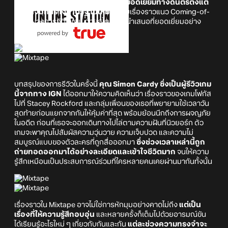
เดียว
โดยให้เหตุผลว่า
"นี่ผลงานแสนยอดเยี่ยมทางดนตรีตั้งแต่
ต้นจนจบที่สร้างมาตรฐานใหม่"
ให้กับเรื่องราวแนว Coming-of-
Age ในวงการวิดีโอเกม ด้วยสไตล์การนำเสนอที่ยอดเยี่ยมอย่าง
แท้จริง
บทสรุปของการรีวิวในครั้งนี้
คุณ Simon Cardy ซึ่งเป็นผู้รีวิวเกม
นี้จากทาง IGN
ได้ออกมาให้ความคิดเห็นว่า เรื่องราวของเกมโฟกัส
ไปที่ Stacey Rockford และกลุ่มเพื่อนของเธอที่พยายามใช้เวลาวัน
สุดท้ายก่อนแยกจากกันให้คุ้มค่าที่สุด พร้อมย้อนนึกถึงการผจญภัย
ในอดีต ก่อนที่เธอจะออกเดินทางไปไล่ตามความฝันที่นิวยอร์ก ตัว
เกมจะพาคุณไปสัมผัสความวุ่นวาย ความเจ็บปวด และความไม่
สมบูรณ์แบบของตัวละครที่ถูกสื่อออกมา
ซึ่งช่วงเวลาเหล่านี้ถูก
ถ่ายทอดออกมาได้อย่างละเอียดและเข้าใจชีวิตมาก
จนให้ความ
รู้สึกเหมือนเป็นประสบการณ์ร่วมที่ใครหลายคนเคยผ่านมากันทั้งนั้น
เรื่องราวใน Mixtape อาจไม่ใช่การหักมุมอย่างคาดไม่ถึง
แต่เป็น
เรื่องที่ให้ความรู้สึกอบอุ่น
และหลายครั้งก็เต็มไปด้วยอารมณ์ขัน
ได้เรียนรู้อะไรใหม่ ๆ เกี่ยวกับกันและกัน
แต่ละช่วงความทรงจำจะ