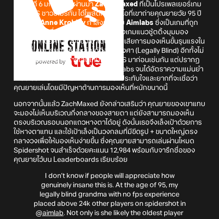
เมื่อวันที่ 6 มกราคมที่ผ่านมา
ZachsMaxed
ที่เป็นโปรเพลเยอร์เกม
แนว FPS ชาวอเมริกัน ได้โพสต์คลิปวิดีโอที่เขาถ่ายคุณยายวัย 95 ปี
ที่มีชื่อว่า
Anne Krohley
กำลังเล่นเกม
Aimlabs
ซึ่งเป็นเกมที่ถูก
ออกแบบมาเพื่อให้ผู้เล่นใช้ฝึกการเล็งยิงเกมแนวชู้ตติ้งมุมมอง
บุคคลที่ 1 โดยคุณยายของเขาเป็นผู้สูญเสียการมองเห็นขั้นรุนแรงใน
ระดับที่มุมการมองเห็นเหลือไม่ถึง 20 องศา (Legally Blind) อีกทั้งไม่
เคยมีประสบการณ์การเล่นเกมแนว FPS มาก่อนเช่นกัน แต่ปรากฏ
ว่าคุณยายกลับโชว์การเล็งในเกม Aimlabs จนได้อัตราความแม่นยำ
เกือบ 80% อย่างน่าอัศจรรย์ ถือว่าน่าประทับใจและยากที่จะเชื่อว่า
คุณยายเล่นโดยมีปัญหาด้านการมองเห็นที่หนักขนาดนี้
นอกจากนั้นแล้ว ZachMaxed ยังกล่าวเสริมว่า คุณยายของเขาแทบ
จะมองไม่เห็นบริเวณกึ่งกลางของสายตา แต่ยังสามารถมองเห็น
ตรงบริเวณรอบนอกแถวหางตาได้อยู่ ดังนั้นเธอจึงเล็งเป้าด้วยการ
ใช้หางตาแทน และใช้เป้าเล็งเป็นวงกลมที่มีขีดรูป + ขนาดใหญ่ตรง
กลางวงเพื่อให้มองเห็นง่ายขึ้น ซึ่งคุณยายสามารถเล่นผ่านโหมด
Spidershot จนสำเร็จด้วยคะแนน 12,984 พร้อมกับจารึกชื่อของ
คุณยายไว้บน Leaderboards เรียบร้อย
I don’t know if people will appreciate how
genuinely insane this is. At the age of 95, my
legally blind grandma with no fps experience
placed above 24k other players on spidershot in
@aimlab
. Not only is she likely the oldest player