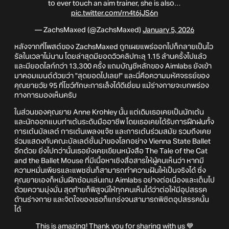
to ever touch an aim trainer, she is also…
pic.twitter.com/rn4t6jJS6n
— ZachsMaxed (@ZachsMaxed)
January 5, 2026
หลังจากที่โพสต์ของ ZachsMaxed ถูกเผยแพร่ออกไปก็กลายเป็นไว
รัลในเวลาไม่นาน โดยล่าสุดมียอดวิวคลิปทะลุ 1.15 ล้านครั้งไปแล้ว
และมียอดไลก์กว่า 13,300 ครั้ง แถมบัญชีหลักของ Aimlabs ยังเข้า
มาคอมเมนต์ด้วยว่า "สุดยอดไปเลย!" และนี่คือความมหัศจรรย์ของ
คุณยายวัย 95 ที่โชว์ทักษะการเล็งได้ดีเยี่ยม แม้ร่างกายจะบกพร่อง
ทางการมองเห็นครับ
ในส่วนของคุณยาย Anne Krohley นั้น แต่เดิมเธอเคยเป็นนักเต้น
และนักออกแบบท่าเต้นระดับมืออาชีพ โดยเธอเคยได้รับการฝึกฝนทั้ง
การเต้นบัลเลต์ การเต้นเพลงแจ๊ซ และการเต้นร่วมสมัย รวมถึงเคย
ร่วมแสดงกับคณะบัลเลต์ชั้นนำของโลกอย่าง Vienna State Ballet
อีกด้วย ยิ่งไปกว่านั้นเธอยังเคยเขียนหนังสือ The Tale of the Cat
and the Ballet Mouse ที่มีเนื้อหาเชิงสื่อสารให้ผู้คนเห็นว่า หากมี
ความหมั่นเพียรและแพชชั่นก็สามารถทำความฝันให้เป็นจริงได้ ซึ่ง
คุณยายเองก็หมั่นฝึกซ้อมเล่นเกม Aimlabs อย่างต่อเนื่องและเต็มไป
ด้วยความมุ่งมั่น สุดท้ายก็พิสูจน์ให้ทุกคนเห็นได้ว่าต่อให้มีอุปสรรค
ด้านร่างกาย และจิตใจของเธอก็แกร่งจนสามารถพิชิตอุปสรรคนั้น
ได้
This is amazing! Thank you for sharing with us 💙