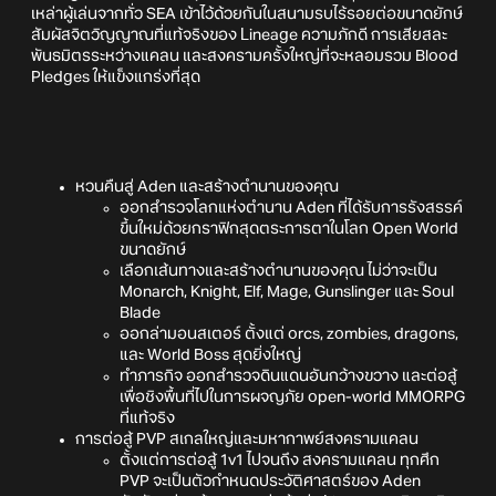
เหล่าผู้เล่นจากทั่ว SEA เข้าไว้ด้วยกันในสนามรบไร้รอยต่อขนาดยักษ์
สัมผัสจิตวิญญาณที่แท้จริงของ Lineage ความภักดี การเสียสละ
พันธมิตรระหว่างแคลน และสงครามครั้งใหญ่ที่จะหลอมรวม Blood
Pledges ให้แข็งแกร่งที่สุด
หวนคืนสู่ Aden และสร้างตำนานของคุณ
ออกสำรวจโลกแห่งตำนาน Aden ที่ได้รับการรังสรรค์
ขึ้นใหม่ด้วยกราฟิกสุดตระการตาในโลก Open World
ขนาดยักษ์
เลือกเส้นทางและสร้างตำนานของคุณ ไม่ว่าจะเป็น
Monarch, Knight, Elf, Mage, Gunslinger และ Soul
Blade
ออกล่ามอนสเตอร์ ตั้งแต่ orcs, zombies, dragons,
และ World Boss สุดยิ่งใหญ่
ทำภารกิจ ออกสำรวจดินแดนอันกว้างขวาง และต่อสู้
เพื่อชิงพื้นที่ไปในการผจญภัย open-world MMORPG
ที่แท้จริง
การต่อสู้ PVP สเกลใหญ่และมหากาพย์สงครามแคลน
ตั้งแต่การต่อสู้ 1v1 ไปจนถึง สงครามแคลน ทุกศึก
PVP จะเป็นตัวกำหนดประวัติศาสตร์ของ Aden