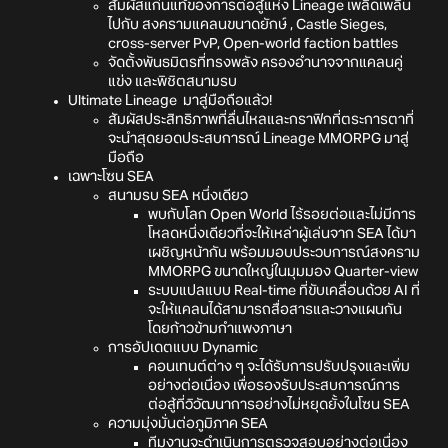
สัมผัสแก่นแท้ของการต่อสู้แห่ง Lineage เพลิดเพลิน
ไปกับ สงครามแคลนขนาดยักษ์ , Castle Sieges,
cross-server PvP, Open-world faction battles
จัดตั้งพันธมิตรที่ทรงพลัง ครองอำนาจจากแคลนคู่
แข่ง และพิชิตสนามรบ
Ultimate Lineage มาสู่มือถือแล้ว!
สัมผัสประสิทธิภาพที่ลื่นไหลและกราฟิกที่ตระการตาที่
จะนำสุดยอดประสบการณ์ Lineage MMORPG มาสู่
มือถือ
เฉพาะโซน SEA
สนามรบ SEA หนึ่งเดียว
พบกับโลก Open World ไร้รอยต่อและไม่มีการ
โหลดหนึ่งเดียวที่จะให้เหล่าผู้เล่นจาก SEA ได้มา
เผชิญหน้ากัน พร้อมมอบประวบการณ์สงคราม
MMORPG ขนาดใหญ่ในมุมมอง Quarter-view
ระบบแปลแบบ Real-time ที่ขับเคลื่อนด้วย AI ที่
จะให้แคลนได้สามารถสื่อสารและวางแผนกัน
โดยก้าวข้ามกำแพงภาษา
การอัปเดตแบบ Dynamic
คอนเทนต์ต่าง ๆ จะได้รับการปรับปรุงและเพิ่ม
อย่างต่อเนื่อง เพื่อรองรับประสบการณ์การ
ต่อสู้ที่วิวัฒนาการอย่างไม่หยุดยั้งในโซน SEA
ความมุ่งมั่นต่อภูมิภาค SEA
ทีมงานจะดำเนินการตรวจสอบอย่างต่อเนื่อง