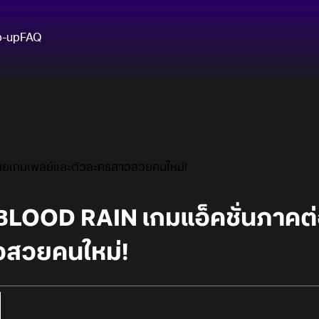
p-up
FAQ
เผยเกมเพลย์และตัวละครสาวสวยคนใหม่!
: BLOOD RAIN เกมแอ็คชั่นภาคต
วสวยคนใหม่!