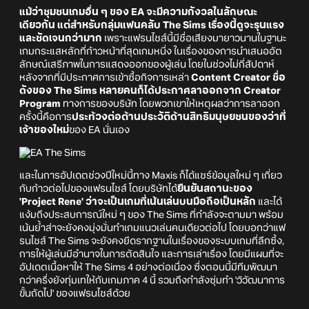
แม้ว่าชุมชนเกมอื่น ๆ ของ EA จะมีความกังวลในลักษณะ
เดียวกัน แต่สำหรับกลุ่มแฟนคลับ The Sims เรื่องนี้ดูจะรุนแรง
และชัดเจนกว่ามาก
เพราะแฟรนไชส์นี้มีชื่อเสียงมายาวนานในฐานะ
เกมกระแสหลักที่ก้าวหน้าที่สุดเกมหนึ่ง ในเรื่องของการนำเสนออัต
ลักษณ์เสรีภาพในการแสดงออกของผู้เล่น โดยในช่วงไม่กี่สัปดาห์
หลังจากที่มีประกาศการเข้าซื้อกิจการเหล่า
Content Creator ชื่อ
ดังของ The Sims หลายคนก็ได้ประกาศลาออกจาก Creator
Program
ทางการของบริษัท โดยพวกเขาให้เหตุผลว่าการลาออก
ครั้งนี้คือการ
ประท้วงต่อต้านประวัติด้านสิทธิมนุษยชนของว่าที่
เจ้าของใหม่
ของ EA นั่นเอง
และในการอัปเดตช่วงปีใหม่นี้ทาง Maxis ก็ได้แชร์ข้อมูลใหม่ ๆ เกี่ยว
กับก้าวต่อไปของแฟรนไชส์ โดยบริษัทได้
ยืนยันสถานะของ
'Project Rene' ว่าจะเป็นเกมที่เน้นเล่นบนมือถือเป็นหลัก
และได้
แง้มถึงประสบการณ์ใหม่ ๆ ของ The Sims ที่กำลังจะตามมา พร้อม
เน้นย้ำส่าจะยังคงมุ่งมั่นทำเกมแนวเล่นคนเดียวต่อไป โดยบอกว่าแฟ
รนไชส์ The Sims จะยังคงยึดรากฐานในเรื่องของระบบเกมที่ลึกซึ้ง,
การให้ผู้เล่นมีอำนาจในการตัดสินใจ และการเล่าเรื่อง โดยมีแผนที่จะ
อัปเดตเนื้อหาให้ The Sims 4 อย่างต่อเนื่อง ซึ่งตอนนี้มีทีมพัฒนา
กว่าครึ่งยังทุ่มเทให้กับเกมภาค 4 นี้ รวมถึงกำลังซุ่มทำ 'วิวัฒนาการ
ขั้นถัดไป' ของแฟรนไชส์ด้วย