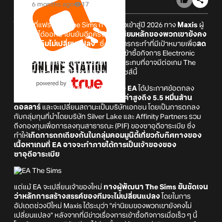
6 months ago
17
ในขณะที่แฟรนไชส์ The Sims กำลังก้าวเข้าสู่ปี 2026 ทาง
Maxis
ผู้
พัฒนาก็ได้ออกมายืนยันอีกครั้งว่า
ค่านิยมหลักของพวกเขายังคง
"เหมือนเดิมไม่เปลี่ยนแปลง"
ซึ่งเป็นการกระทำที่มีเป้าหมายเพื่อ
ลด
ความกังวลของแฟน ๆ
เกี่ยวกับการเข้าซื้อกิจการ Electronic
Arts (EA) ที่กำลังจะเกิดขึ้น รวมถึงผลกระทบที่อาจมีต่อเกม The
Sims 4 และอนาคตโดยรวมของแฟรนไชส์นี้
เมื่อช่วงปลายเดือนกันยายน 2025 ทาง
EA
ได้ประกาศข้อตกลง
เบื้องต้นที่จะ
ถูกเข้าซื้อกิจการด้วยมูลค่าสูงถึง 5.5 หมื่นล้าน
ดอลลาร์
และจะเปลี่ยนสถานะเป็นบริษัทเอกชน โดยเป็นการตกลง
กับกลุ่มทุนที่นำโดยบริษัท Silver Lake และ Affinity Partners รวม
ถึงกองทุนเพื่อการลงทุนสาธารณะ (PIF) ของซาอุดีอาระเบีย ซึ่ง
ทำให้
เกิดการถกเถียงกันในกลุ่มคอมมูนิตี้เกี่ยวกับทิศทางของ
เนื้อหาเกมที่ EA อาจจะทำภายใต้การเป็นเจ้าของของ
ซาอุดีอาระเบีย
แต่แม้ EA จะเปลี่ยนเจ้าของใหม่
ทางผู้พัฒนา The Sims ยันชัดเจน
ว่าหลักการสร้างสรรค์ของทีมจะไม่เปลี่ยนแปลง
โดยในการ
อัปเดตช่วงปีใหม่ Maxis ได้ระบุว่า "ค่านิยมของพวกเขายังคงไม่
เปลี่ยนแปลง" หลังจากที่มีข่าวเรื่องการเข้าซื้อกิจการเมื่อเร็ว ๆ นี้