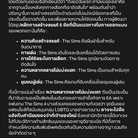
โดยตัวแทนของบริษัทเขียนไว้ว่า "ตั้งแต่วันแรก ค่านิยมของเราคือ
รากฐานเบื้องหลังทุกทางเลือกที่เราตัดสินใจ" พร้อมกับย้ำว่า
ปรัชญาในการสร้างสรรค์นี้จะดำเนินต่อไปแม้จะมีข้อตกลงที่เป็น
ประเด็นอื้อฉาวเกิดขึ้น และเพื่อขยายความให้ชัดเจนขึ้น ทางผู้พัฒนา
ได้สรุป
หลักการสร้างสรรค์ 5 ข้อที่เป็นแนวทางในการออกแบบ
ของพวกเขา นั่นก็คือ :
ความคิดสร้างสรรค์
: The Sims คือผืนผ้าใบสำหรับ
จินตนาการ
การเล่น
: The Sims เติบโตและขับเคลื่อนได้ด้วยการเล่น
การให้อิสระในการเลือก
: The Sims ถูกนิยามด้วยการ
ตัดสินใจ
ความหลากหลายไม่แบ่งแยก
: The Sims เป็นเกมสำหรับทุก
คน
ชุมชนผู้เล่น
: The Sims คือเกมที่ขับเคลื่อนโดยชุมชนผู้เล่น
ทั้งนี้การเน้นย้ำเรื่อง '
ความหลากหลายไม่แบ่งแยก
' ถือเป็นประเด็น
ที่น่าจับตามองเป็นพิเศษในบริบทของการเข้าซื้อกิจการ EA เพราะ
แฟนเกม The Sims 4 บางส่วนเคยแสดงความกังวลว่า จุดยืนของ
แฟรนไชส์ที่สนับสนุนกลุ่ม LGBTQ มาอย่างยาวนาน
อาจจะไปขัด
แย้งกับค่านิยมของว่าที่เจ้าของใหม่
ซึ่งเหล่านักวิจารณ์ได้เจาะจง
ไปที่ประวัติทางด้านสิทธิมนุษยชนของซาอุดีอาระเบีย ที่มีทั้งการ
กำหนดให้ความสัมพันธ์เพศเดียวกันเป็นความผิดทางอาญา รวมถึง
ข้อจำกัดต่าง ๆ