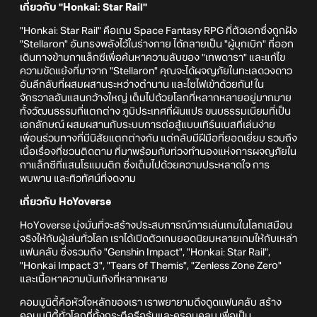
เกี่ยวกับ "Honkai: Star Rail"
"Honkai: Star Rail" คือเกม Space Fantasy RPG ที่ตัวเอกซึ่งถูกฝัง
"Stellaron" อันทรงพลังไว้ในร่างกาย ได้กลายเป็น "ผู้บุกเบิก" ที่ออก
เดินทางข้ามกาแล็กซีเพื่อค้นหาความลับของ "เทพดารา" และแก้ไข
ความขัดแย้งที่มาจาก "Stellaron" คุณจะได้ผจญภัยในทะเลดวงดาว
อันลึกลับที่ผสมผสานระหว่างตำนาน และไซไฟเข้าด้วยกัน! ใน
จักรวาลอันแสนกว้างใหญ่ เต็มไปด้วยโลกที่หลากหลายอยู่มากมาย
ทั้งวัฒนธรรมที่แตกต่าง ภูมิประเทศที่ผันแปร ขนบธรรมเนียมที่เป็น
เอกลักษณ์ ผสมผสานกับระบบการต่อสู้แบบเทิร์นเบสที่เล่นง่าย
เพื่อนร่วมทางที่มีนิสัยแตกต่างกัน แต่กลับมีฝีมือที่ยอดเยี่ยม รวมถึง
เนื้อเรื่องที่ชวนติดตาม ที่มาพร้อมกับท่วงทำนองแห่งการผจญภัยใน
กาแล็กซีที่แสนโรแมนติก ซึ่งเต็มไปด้วยความประหลาดใจ การ
พบพาน และทิวทัศน์ที่งดงาม
เกี่ยวกับ HoYoverse
HoYoverse มุ่งมั่นที่จะสร้างประสบการณ์การเล่นเกมในโลกเสมือน
จริงให้กับผู้เล่นทั่วโลก เราได้เปิดตัวเกมยอดนิยมหลายเกมให้กับเหล่า
แฟนคลับ ซึ่งรวมถึง "Genshin Impact", "Honkai: Star Rail",
"Honkai Impact 3", "Tears of Themis", "Zenless Zone Zero"
และเนื้อหาความบันเทิงที่หลากหลาย
คอมมูนิตี้คือหัวใจหลักของเรา เราพยายามดึงดูดแฟนคลับ สร้าง
คอมมูนิตี้ทั่วโลกที่ทั้งกระตือรือร้นและครอบคลุม เพื่อเป็น