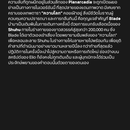
ความลับที่ถูกผนึกอยู่ในส่วนลึกของ
Planarcadia
จะถูกเปิดเผยอ
ย่างเป็นทางการในเวอร์ชันนี้ ที่สุดปลายของแดนภาพวาด มีเศษซาก
คราบของเทพดารา
"ความโลภ"
คอยเฝ้าอยู่ สิ่งมีชีวิตโบราณผู้
ควบคุมความปรารถนา และการกลืนกินนี้ คือกุญแจสำคัญที่
Blade
นำมาเป็นเดิมพันในการเดินทางครั้งนี้ ด้วยการแบกรับเลือดเนื้อของ
Shuhu
ภายในร่างกายของชาวสวรรค์สู่สุขกว่า 200,000 คน ซึ่ง
Blade ได้เอาตัวเองเข้าเสี่ยง โดยพยายามยืมพลังของ "ความโลภ"
เพื่อหลอมละลาย Shuhu ในร่างกายให้มลายหายไปพร้อมกัน เพื่อยุติ
คำสาปที่ดำเนินมาอย่างยาวนานหลายปีนี้ลง ทว่าท้ายที่สุดแล้ว
ปฏิบัติการในครั้งนี้จะนำไปสู่ความตายหรือการเกิดใหม่ ช่องว่างบน
สคริปต์ของ Elio ก็ยังคงไม่ถูกเติมเต็ม และผู้บุกเบิกจะได้ร่วมเป็น
ประจักษ์พยานของคำตอบนั้นด้วยตาของตนเอง