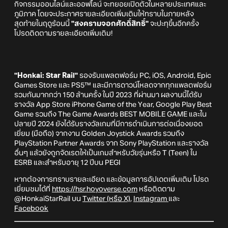
กิจกรรมออนไลน์และออฟไลน์ จะทยอยเปิดตัวในหลายประเทศและ
ภูมิภาค โดยจะประกาศรายละเอียดเพิ่มเติมให้ทราบในภายหลัง
สุดท้ายในฤดูร้อนนี้
"สงครามจอกศักดิ์สิทธิ์"
จะปะทุขึ้นอีกครั้ง
โปรดติดตามรายละเอียดเพิ่มเติม!
"Honkai: Star Rail"
รองรับแพลตฟอร์ม PC, iOS, Android, Epic
Games Store และ PS5™ และมีการดาวน์โหลดจากทุกแพลตฟอร์ม
รวมกันมากกว่า 150 ล้านครั้ง ในปี 2023 ที่ผ่านมา ผลงานนี้ได้รับ
รางวัล App Store iPhone Game of the Year, Google Play Best
Game รวมถึง The Game Awards BEST MOBILE GAME และใน
ปลายปี 2024 ยังได้รับรางวัลเกมที่มีการดำเนินการต่อเนื่องยอด
เยี่ยม (มือถือ) จากงาน Golden Joystick Awards รวมถึง
PlayStation Partner Awards จาก Sony PlayStation และรางวัล
อื่นๆ แล้วยังถูกจัดเรตให้เป็นเกมสำหรับวัยรุ่นหรือ T (Teen) ใน
ESRB และสำหรับอายุ 12 ปีบน PEGI
หากต้องการทราบรายละเอียด และข้อมูลการอัปเดตเพิ่มเติม โปรด
เยี่ยมชมได้ที่
https://hsr.hoyoverse.com
หรือติดตาม
@HonkaiStarRail บน
Twitter (หรือ X)
,
Instagram
และ
Facebook