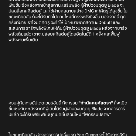
เพิ่มขึ้น ซึ่งหลังจากเข้าสู่สถานะเสริมพลัง ผู้ฝ่าบ่วงมฤตยู Blade จะ
ปลดล็อกสกิลต่อสู้ และใช้ค่ายกลดาบสร้าง DMG แก่ศัตรูได้สูงขึ้น ใน
ขณะเดียวกัน ก็จะได้รับท่าไม้ตายใหม่ที่ทรงพลังยิ่งขึ้น นอกจากนี้ ทุก
ครั้งที่ฝ่ายเราโจมตีศัตรู จะทำให้เป้าหมายติดสถานะ Debuff และ
สะสมการชาร์จพลังพิเศษให้กับผู้ฝ่าบ่วงมฤตยู Blade หลังจากชาร์จ
พลังเต็มแล้ว เขาจะปล่อยสกิลต่อสู้โดยอัตโนมัติ 1 ครั้ง และฟื้นฟู
พลังงานเพิ่มเติม
ควบคู่กับการอัปเดตเวอร์ชันนี้ กิจกรรม
"กำนัลคมศัสตรา"
ก็จะเปิด
ขึ้นเช่นกัน: หลังจากที่ผู้เล่นได้รับผู้ฝ่าบ่วงมฤตยู Blade จากการวาร์
ปแล้ว จะได้รับฟรีแฟชั่นบุกเบิกชิ้นส่วนใหม่ "ไฟกรรมปรภพ"
ในขณะเดียวกัน ช่วงการวาร์ปครึ่งแรก Yao Guang จะได้รับการรีรัน