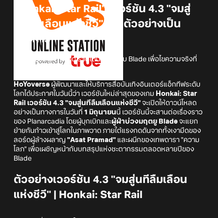
"Honkai: Star Rail" เวอร์ชัน 4.3 "จมสู่
นทีลืมเลือนแห่งชีวี" เปิดตัวอย่างเป็น
ทางการ
ก้าวเข้าสู่แดนภาพวาด ร่วมเดินทางไปกับ Blade เพื่อไขความจริงที่
หลับใหลอยู่เบื้องลึก
HoYoverse
ผู้พัฒนาและให้บริการสื่อบันเทิงอินเตอร์แอ็กทีฟระดับ
โลกได้ประกาศในวันนี้ว่า เวอร์ชันใหม่ล่าสุดของเกม
Honkai: Star
Rail เวอร์ชัน 4.3 "จมสู่นทีลืมเลือนแห่งชีวี"
จะเปิดให้ดาวน์โหลด
อย่างเป็นทางการในวันที่
1 มิถุนายน
นี้ เวอร์ชันนี้จะสานต่อเรื่องราว
ของ Planarcadia โดยผู้บุกเบิกและ
ผู้ฝ่าบ่วงมฤตยู Blade
จะแยก
ย้ายกันก้าวเข้าสู่โลกในภาพวาด ภายใต้แรงกดดันจากทั้งเงามืดของ
ลอร์ดผู้ล้างผลาญ
"Asat Pramad"
และผนึกของเทพดารา "ความ
โลภ" เพื่อเผชิญหน้ากับบทสรุปแห่งชะตากรรมตลอดหลายปีของ
Blade
ตัวอย่างเวอร์ชัน 4.3 "จมสู่นทีลืมเลือน
แห่งชีวี" | Honkai: Star Rail