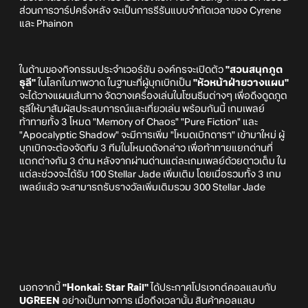
ส่วนการวาร์ปครึ่งหลัง จะเป็นการรีรันแบบจำกัดเวลาของ Cyrene
และ Phainon
ในด้านของกิจกรรมประจำเวอร์ชัน องค์กรจะเปิดตัว
"สวนสนุกภูต
ธุลี"
ในโลกในภาพวาด ในฐานะที่ผู้บุกเบิกเป็น
"หัวหน้าฝ่ายวางแผน"
จะได้วางแผนเส้นทาง จัดวางเครื่องเล่นในโซนธีมต่างๆ เพื่อดึงดูดภูต
ธุลีให้มาสัมผัสประสบการณ์และเที่ยวเล่น พร้อมกันนี้ เกมเพลย์
ท้าทายทั้ง 3 โหมด "Memory of Chaos" "Pure Fiction" และ
"Apocalyptic Shadow" จะมีการเพิ่ม "โหมดเบิกดารา" เข้ามาใหม่ ผู้
บุกเบิกจะต้องจัดทีม 3 ทีมในโหมดดังกล่าว เพื่อท้าทายแยกด่านที่
แตกต่างกัน 3 ด่าน หลังจากผ่านด่านแต่ละเกมเพลย์ด้วยดาวเต็ม ใน
แต่ละช่วงจะได้รับ 100 Stellar Jade เพิ่มเติม โดยเมื่อรวมทั้ง 3 เกม
เพลย์แล้ว จะสามารถรับรางวัลเพิ่มเติมรวม 300 Stellar Jade
นอกจากนี้
"Honkai: Star Rail"
ได้ประกาศโปรเจกต์คอลแลบกับ
UGREEN
อย่างเป็นทางการ เมื่อถึงเวลานั้น สินค้าคอลแลบ