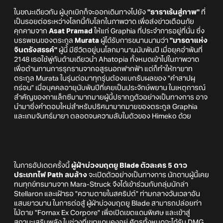
ในขณะเดียวกัน ผู้บุกเบิกก็จะออกเดินทางไปยัง
"ธาราเร้นสู่ภาพ"
ที่
เป็นรอยต่อระหว่างโลกนี้กับโลกในภาพวาด เพื่อส่งข่าวเตือนภัย
คุกคามจาก
Asat Pramad
ให้แก่ Graphia ที่ประจำการอยู่ที่นั่น ซึ่ง
บรรพชนของตระกูล
Murata
ผู้ได้รับการขนานนามว่า
"มารดาแห่ง
จินตรังสรรค์"
ผู้นี้ มีชีวิตอยู่บนโลกมานานนับพันปี เมื่อยุคอำพันที่
2148 เธอใช้พู่กันด้ามเดียวนำ Ahatopia ทั้งหมดเข้าไปในภาพวาด
เพื่อต้านทานการรุกรานจากอสูรนอกฟากฟ้า แต่ก็ทำให้ทายาท
ตระกูล Murata ในรุ่นต่อมาทุกรุ่นต้องแบกรับผลของ "คำสาปผุ
กร่อน" เมื่อบุคคลอายุนับพันปีที่เคยเป็นประจักษ์พยาน ในเหตุการณ์
สำคัญของกาแล็กซีมามากมายผู้นี้ปรากฏตัวอย่างเป็นทางการ อาจ
นำมาซึ่งคำตอบใหม่สำหรับปริศนามากมายของตระกูล Graphia
และเกมจันทร์มายา ตลอดจนความลับในตัวของ Himeko ด้วย
ในการอัปเดตครั้งนี้
ผู้ฝ่าบ่วงมฤตยู Blade ตัวละคร 5 ดาว
ประเภทไฟ Path ลบล้าง
จะเปิดตัวอย่างเป็นทางการ นักดาบผู้นี้เคย
ทนทุกข์ทรมานจาก Mara-Struck จึงได้เข้าร่วมกับกลุ่มนักล่า
Stellaron และเฝ้ารอ "ความตายในสคริปต์" ท่ามกลางวันเวลาอัน
แสนยาวนาน ในการต่อสู้ ผู้ฝ่าบ่วงมฤตยู Blade สามารถปล่อยท่า
ไม้ตาย "Fornax Ex Corpore" เพื่อเปิดเขตแดนพิเศษ และเข้าสู่
สถานะเสริมพลัง ในช่วงที่เขตแดนคงอยู่ ศัตรูทั้งหมดจะได้รับ DMG