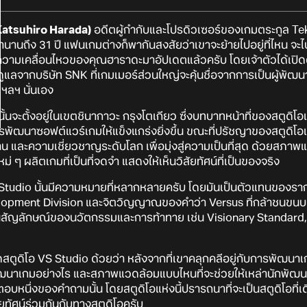
(Katsuhiro Harada)
อดีตผู้กำกับและโปรดิวเซอร์ของเกมตระกูล T
มานานถึง 31 ปี แฟนเกมต่างก็พากันสงสัยว่าเขาจะย้ายไปอยู่ที่ไหน จะ
ามเคลื่อนไหวของคุณฮาราดะมาอัปเดตแล้วครับ โดยเจ้าตัวได้เปิดตัวส
แลจากบริษัท SNK ที่เกมเมอร์ส่วนใหญ่จะคุ้นชื่อจากการเป็นผู้พัฒนา
ฯลฯ นั่นเอง
นจะตั้งอยู่ในเขตชินากาวะ กรุงโตเกียว ซึ่งบทบาทหน้าที่ของสตูดิโอ
ัฒนาซอฟต์แวร์เกมให้แข็งแกร่งยิ่งขึ้น ขณะที่ปรัชญาของสตูดิโ
และความเชี่ยวชาญระดับโลก เพื่อมุ่งสู่ความเป็นที่สุด ด้วยสภาพแ
่ ๆ ผลิตเกมที่เป็นที่จดจำ แสดงให้เห็นวิสัยทัศน์ที่เป็นของจริง
S Studio นั้นมีความหมายที่หลากหลายครับ โดยมันเป็นตัวแทนของรา
opment Division และจิตวิญญาณของคำว่า Versus ที่กล้าชนขนบธร
็นสัญลักษณ์ของนวัตกรรมและการท้าทาย เช่น Visionary Standard,
สตูดิโอ VS Studio ด้วยว่า หลังจากที่เขาคลุกคลีอยู่กับการพัฒนาเ
ู้พัฒนาเกมอย่างไร และสภาพแวดล้อมแบบไหนที่จะช่วยให้เหล่านัก
คำตอบหนึ่งของคำถามนั้น โดยสตูดิโอแห่งนี้ปรารถนาที่จะเป็นสตูดิโอท
ยทัศน์ร่วมกันกับทางสตูดิโอครับ