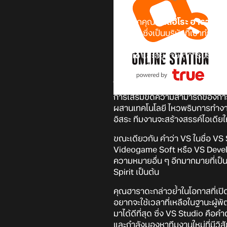
หลังจากคุณ
คัตสึฮิโระ ฮาราดะ 
Namco ซึ่งเป็นบริษัทที่เขาทำอยู่
เกษียณจากวงการไปเลย ล่าสุดมีคว
Studio
และอยู่ภายใต้การบริหารดู
Samurai Shodown, Metal Slug 
ในส่วนของสำนักงาน VS Studio นั้
การเสริมขีดความสามารถของการพ
ผสานเทคโนโลยี ไหวพริบการทำงาน 
อิสระ ทีมงานจะสร้างสรรค์ไอเดียใหม
ขณะเดียวกัน คำว่า VS ในชื่อ V
Videogame Soft หรือ VS Devel
ความหมายอื่น ๆ อีกมากมายที่เป
Spirit เป็นต้น
คุณฮาราดะกล่าวย้ำในโอกาสที่เปิด
อยากจะใช้เวลาที่เหลือในฐานะผ
มาได้ดีที่สุด ซึ่ง VS Studio คือ
และกำลังมองหาทีมงานใหม่ที่มีวิสั