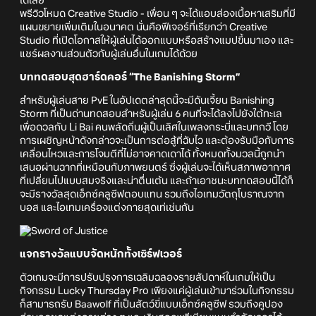
ได้เลย
พรีวิวโหมด Creative Studio - เพื่อน ๆ จะได้แอบส่องเนื้อหาเสริมที่มี
แผนขยายเพิ่มเติมในอนาคต นั่นคือฟีเจอร์ที่เรียกว่า Creative
Studio ที่เปิดโอกาสให้ผู้เล่นได้ออกแบบหรือสร้างแมปขึ้นมาเอง และ
แชร์ผลงานส่วนตัวกับผู้เล่นอื่นในเกมได้ด้วย
บททดสอบสุดฮาร์ดคอร์ “The Banishing Storm”
สำหรับผู้เล่นสาย PvE ในอัปเดตล่าสุดนี้จะมีดันเจี้ยน Banishing
Storm ที่เป็นด่านทดสอบสำหรับผู้เล่น 6 คนที่จะได้ลงไปยังใต้ทะเล
เพื่อดวลกับ Li Bai คนพลัดถิ่นผู้เป็นเลิศในเพลงกระบี่และบทกวี โดย
การเผชิญหน้าดังกล่าวจะเป็นการต่อสู้ที่ฉับไว และต้องรับมือกับการ
เคลื่อนไหวและการโจมตีที่ไม่อาจคาดเดาได้ ทั้งหมดทั้งมวลนี้ถูกนำ
เสนอผ่านฉากที่เหมือนกับภาพยนตร์ ซึ่งผู้เล่นจะได้เห็นสภาพอากาศ
ที่เปลี่ยนไปแบบสมจริงและน่าตื่นเต้น และถ้าเอาชนะบททดสอบนี้ได้ก็
จะมีรางวัลสุดเอ็กซ์คลูซีฟตอบแทน รวมถึงไอเทมวัตถุโบราณจาก
บอส และไอเทมเครื่องแต่งกายสุดเท่เช่นกัน
แจกรางวัลแบบจัดหนักทั้งเซิร์ฟเวอร์
ตัวเกมจะมีการปรับปรุงการเฉลิมฉลองรายสัปดาห์ในเกมให้เป็น
กิจกรรม Lucky Thursday Pro เพียงแค่ผู้เล่นเข้ามาร่วมในกิจกรรม
ก็สามารถรับ Baawolf ที่เป็นสัตว์ขี่แบบเอ็กซ์คลูซีฟ รวมถึงคูปอง