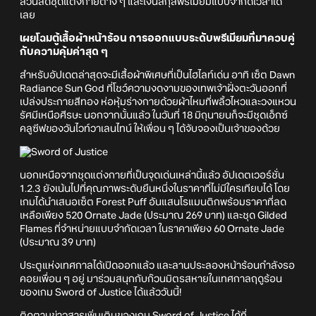
ส่วนลดชุดแต่งกายต่าง ๆ และเงินสกุลพรีเมียมแบบจำกัดเวลาได้
เลย
เผยโฉมตู้เสื้อผ้าหน้าร้อน การออกแบบระดับพรีเมียมที่มาควบคู่
กับความคุ้มค่าสุด ๆ
สำหรับอัปเดตล่าสุดจะมีเสื้อผ้าพิเศษที่เป็นไฮไลท์เด่น อาทิ เซ็ต Dawn
Radiance Sun God ที่โชว์ความงดงามของเทพเจ้าฝั่งตะวันออกที่
เปล่งประกายสีทอง ห่อหุ้มร่างกายด้วยผ้าไหมที่พลิ้วไหวและวงแหวน
รัศมีเหนือศีรษะ นอกจากนั้นแล้ว ในวันที่ 18 มิถุนายนก็จะมีชุดเอ็กซ์
คลูซีฟของวันไวท์วาเลนไทน์ ให้เพื่อน ๆ ได้จับจองเป็นเจ้าของด้วย
นอกเหนือจากชุดแต่งกายที่เป็นจุดเด่นเหล่านี้แล้ว อัปเดตเวอร์ชั่น
1.2.3 ยังเน้นไปที่คุณภาพระดับยืนหนึ่งในราคาที่ไม่มีใครเทียบได้ โดย
เกมได้นำเสนอเซ็ต Forest Puff อันแสนโรแมนติกพร้อมราคาที่ลด
เหลือเพียง 520 Ornate Jade (ประมาณ 269 บาท) และชุด Gilded
Flames ที่จำหน่ายแบบจำกัดเวลา ในราคาเพียง 60 Ornate Jade
(ประมาณ 39 บาท)
ประตูแห่งเทศกาลได้เปิดออกแล้ว และลานประลองหน้าร้อนกำลังรอ
คอยเพื่อน ๆ อยู่ มาร่วมสนุกกับก๊วนมิตรสหายในเทศกาลฤดูร้อน
ของเกม Sword of Justice ได้แล้ววันนี้!
ติดตามข่าวสารเพิ่มเติมของเกม Sword of Justice ได้ที่