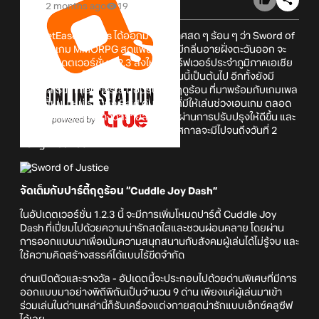
2 months ago
19
ทาง NetEase Games ได้ออกมาประกาศสด ๆ ร้อน ๆ ว่า Sword of
Justice เกม MMORPG สุดแฟนตาซีที่มีกลิ่นอายฝั่งตะวันออก จะ
ปล่อยอัปเดตเวอร์ชั่น 1.2.3 ลงให้กับเซิร์ฟเวอร์ประจำภูมิภาคเอเชีย
ตะวันออกเฉียงใต้ตั้งแต่วันที่ 5 มิถุนายนนี้เป็นต้นไป อีกทั้งยังมี
เทศกาล Summer Fiesta ต้อนรับช่วงฤดูร้อน ที่มาพร้อมกับเกมเพล
ย์ปาร์ตี้แบบใหม่ รวมถึง Raid ดันเจี้ยนที่มีให้เล่นช่วงเอนเกม ตลอด
จนอีเวนต์แจกของรางวัลรายสัปดาห์ที่ผ่านการปรับปรุงให้ดีขึ้น และ
ชุดสวย ๆ ธีมรับหน้าร้อนอีกด้วย ซึ่งเทศกาลจะมีไปจนถึงวันที่ 2
กรกฎาคมนี้ครับ
จัดเต็มกับปาร์ตี้ฤดูร้อน “Cuddle Joy Dash”
ในอัปเดตเวอร์ชั่น 1.2.3 นี้ จะมีการเพิ่มโหมดปาร์ตี้ Cuddle Joy
Dash ที่เปี่ยมไปด้วยความน่ารักสดใสและชวนผ่อนคลาย โดยผ่าน
การออกแบบมาเพื่อเน้นความสนุกสนานกับสังคมผู้เล่นได้ไม่รู้จบ และ
ใช้ความคิดสร้างสรรค์ได้แบบไร้ขีดจำกัด
ด่านเปิดตัวและรางวัล - อัปเดตนี้จะประกอบไปด้วยด่านพิเศษที่มีการ
ออกแบบมาอย่างพิถีพิถันเป็นจำนวน 9 ด่าน เพียงแค่ผู้เล่นมาเข้า
ร่วมเล่นในด่านเหล่านี้ก็รับเครื่องแต่งกายสุดน่ารักแบบเอ็กซ์คลูซีฟ