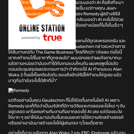
ในขณะที่หลาย ๆ วงการและอุตสาหกรรมจะมองว่า AI คือสิ่งที่จะมา
ช่วยให้มนุษย์สรรสร้างอะไรออกมาได้ง่ายขึ้น แต่ทางคุณ Jean-
Charles Gaudechon ซีอีโอคนปัจจุบันของ Remedy ผู้สร้างซีรีส์
Max Payne, Alan Wake, และ Control กลับมองว่า AI คงไม่ได้ช่วย
ให้เราใช้เงินในการทำเกมน้อยลงแน่ ๆ หรืออย่างน้อยก็ไม่ใช่ในเร็ว ๆ
นี้
"จุดยืนของผมคือ AI มันไม่ได้ช่วยให้สร้างเกมได้ถูกลงหรอกครับ และ
คงไม่ช่วยไปอีกนานเลยด้วยซ้ำ" คุณ Gaudechon กล่าวระหว่างการ
ให้สัมภาษณ์กับ The Game Business "ใครที่คิดว่า ‘เจ๋งเลย ต่อไปนี้
เราคงทำเกมได้ในราคาที่ถูกลงแล้ว" ผมบอกเลยว่าผมกังขามากนะ
แล้วถามหน่อยว่ามันจะทำได้กับเกมแบบไหนกัน ผมเคยพูดไปแล้ว
ตอนประชุมสรุปผลประกอบการว่า ถ้าคิดจะใช้ AI ทำเกมแบบ Alan
Wake 2 ก็ขอให้โชคดีแล้วกัน ลองสั่งยักษ์จีนี่ให้ทำเกมให้ดูเลย แล้ว
มาดูกันว่ามันจะไปได้สักกี่น้ำ”
แต่ถึงอย่างนั้นคุณ Gaudechon ก็ไม่ได้ปิดกั้นเทคโนโลยี AI เพราะ
Remedy เองก็ถือว่าเป็นบริษัทที่มีการวิจัยและทดลองอะไรใหม่ ๆ กัน
อยู่ตลอด เขาไม่เคยห้ามทีมงานที่อยากลองใช้ AI เลย แต่ต้องระวัง
ให้มาก ๆ อย่าให้มันมาปนกับขั้นตอนของการใช้ความคิดสร้างสรรค์
หรืออย่าเอามันมาสร้างอะไรให้ผู้เล่นตรง ๆ โดยเด็ดขาด
อย่างไรก็ตาม หลังจาก Alan Wake 2 และ FBC: Firebreak แล้ว เกม