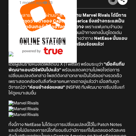
1 month ago
23
ในช่วงหลายสัปดาห์ที่ผ่านมา
ทางทีมงาน Marvel Rivals ได้มีการ
เผยสกินชุดว่ายน้ำของ Captain America ซึ่งสร้างกระแสเป็น
ไวรัลไปทั่วอินเทอร์เน็ตอย่างกว้างขวาง
เพราะแฟนเกมจำนวน
มากต่างมองว่าการออกแบบบริเวณส่วนเป้ากางเกงนั้นดูโดดเด่น
เป็นอย่างมาก ล่าสุดมีผู้เล่นบางส่วนที่อ้างว่าทาง
NetEase นั้นแอบ
"ปรับลดขนาด" ตรงบริเวณนั้นเป็นที่เรียบร้อยแล้ว!
โดยผู้เล่นรายหนึ่งได้โพสต์บน X (Twitter) พร้อมระบุว่า
"เมื่อคืนทีม
พัฒนาแอบเนิร์ฟมันไปแล้ว"
พร้อมแสดงความไม่พอใจต่อการ
เปลี่ยนแปลงดังกล่าว โพสต์ดังกล่าวกลายเป็นไวรัลอย่างรวดเร็ว
เพราะสอดคล้องกับสิ่งที่หลายคนคาดเดาอยู่แล้วว่า เมื่อสกินถูก
วิจารณ์ว่า
"ค่อนข้างล่อแหลม"
(NSFW) ทีมพัฒนาอาจรีบปรับแก้
ให้ดูเหมาะสมขึ้น
ทั้งนี้ทาง NetEase ไม่ได้ระบุการเปลี่ยนแปลงนี้ไว้ใน Patch Notes
และยังไม่มีแถลงการณ์ใดที่ยอมรับว่ามีการแก้ไขโมเดลของตัวละคร