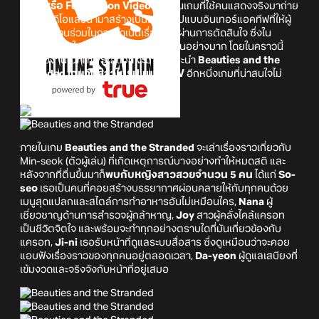
FMV หรือ Full Motion Video
นั้น เป็นเกมที่ใช้คนแสดงจริงมาถ่าย
ทำเป็นวิดีโอแล้วนำมาสร้างเป็นเกมในรูปแบบอินเทอร์แอคทีฟที่ให้ผู้
เล่นได้มีส่วนร่วมในการดำเนินเรื่องราวผ่านการตัดสินใจ ซึ่งใน
ปัจจุบันนี้เกมในแนวนี้ได้รับความนิยมเป็นอย่างมาก โดยในคราวนี้
ทางทีมงาน Online Station จะมาขอแนะนำ
Beauties and the
Stranded
เกมจีบสาวในรูปแบบ FMV
อีกหนึ่งเกมที่น่าสนใจไม่
น้อย
ภายในเกม
Beauties and the Stranded
จะเล่าเรื่องราวเกี่ยวกับ
Min-seok (ตัวผู้เล่น) ที่เกิดเหตุการณ์บางอย่างทำให้หมดสติ และ
หลังจากที่ตื่นขึ้นมาก็
พบกับหญิงสาวสวยจำนวน 5 คน
ได้แก่
So-
seo
เธอเป็นคนที่คอยสร้างบรรยากาศผ่อนคลายให้กับทุกคนด้วย
เมนูสุดแปลกและสไตล์การทำอาหารอันไม่เหมือนใคร,
Nana
ผู้
เชี่ยวชาญด้านการสำรวจผู้กล้าหาญ,
Joy
สาวผู้คลั่งไคล้แครอท
เป็นชีวิตจิตใจ และพร้อมจะทำทุกอย่างตราบใดที่มันเกี่ยวข้องกับ
แครอท,
Ji-ni
เธอรับหน้าที่ดูแลระบบสื่อสาร ซึ่งดูเหมือนว่าจะคอย
แอบฟังเรื่องราวของทุกคนอยู่ตลอดเวลา,
Da-yeon
ผู้ดูแลเสบียงที่
เข้มงวดและจริงจังกับหน้าที่อยู่เสมอ