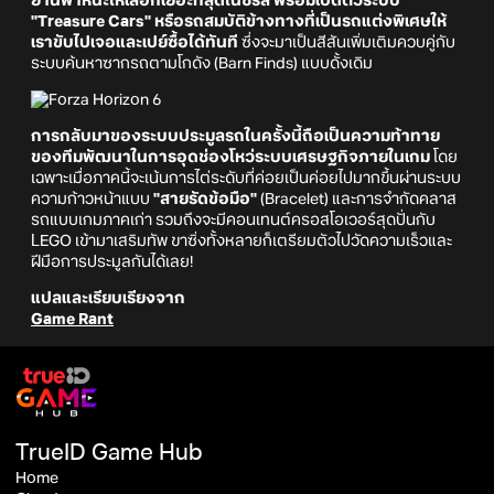
ยานพาหนะให้เลือกเยอะที่สุดในซีรีส์ พร้อมเปิดตัวระบบ
"Treasure Cars" หรือรถสมบัติข้างทางที่เป็นรถแต่งพิเศษให้
เราขับไปเจอและเปย์ซื้อได้ทันที
ซึ่งจะมาเป็นสีสันเพิ่มเติมควบคู่กับ
ระบบค้นหาซากรถตามโกดัง (Barn Finds) แบบดั้งเดิม
การกลับมาของระบบประมูลรถในครั้งนี้ถือเป็นความท้าทาย
ของทีมพัฒนาในการอุดช่องโหว่ระบบเศรษฐกิจภายในเกม
โดย
เฉพาะเมื่อภาคนี้จะเน้นการไต่ระดับที่ค่อยเป็นค่อยไปมากขึ้นผ่านระบบ
ความก้าวหน้าแบบ
"สายรัดข้อมือ"
(Bracelet) และการจำกัดคลาส
รถแบบเกมภาคเก่า รวมถึงจะมีคอนเทนต์ครอสโอเวอร์สุดปั่นกับ
LEGO เข้ามาเสริมทัพ ขาซิ่งทั้งหลายก็เตรียมตัวไปวัดความเร็วและ
ฝีมือการประมูลกันได้เลย!
แปลและเรียบเรียงจาก
Game Rant
TrueID Game Hub
Home