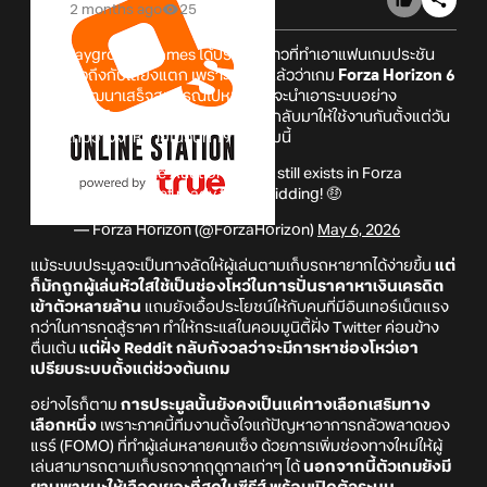
2 months ago
25
วันนี้ Playground Games ได้ประกาศข่าวที่ทำเอาแฟนเกมประชัน
ความเร็วถึงกับเสียงแตก เพราะยืนยันแล้วว่าเกม
Forza Horizon 6
ที่เพิ่งจะพัฒนาเสร็จสมบูรณ์ไปหมาด ๆ จะนำเอาระบบอย่าง
"Auction House"
หรือโรงประมูลรถ กลับมาให้ใช้งานกันตั้งแต่วัน
แรกที่เกมวางจำหน่ายในวันที่ 19 มีนาคมนี้
PSA: Yes, the Auction House still exists in Forza
Horizon 6. Get ready to get bidding! 🤑
— Forza Horizon (@ForzaHorizon)
May 6, 2026
แม้ระบบประมูลจะเป็นทางลัดให้ผู้เล่นตามเก็บรถหายากได้ง่ายขึ้น
แต่
ก็มักถูกผู้เล่นหัวใสใช้เป็นช่องโหว่ในการปั่นราคาหาเงินเครดิต
เข้าตัวหลายล้าน
แถมยังเอื้อประโยชน์ให้กับคนที่มีอินเทอร์เน็ตแรง
กว่าในการกดสู้ราคา ทำให้กระแสในคอมมูนิตี้ฝั่ง Twitter ค่อนข้าง
ตื่นเต้น
แต่ฝั่ง Reddit กลับกังวลว่าจะมีการหาช่องโหว่เอา
เปรียบระบบตั้งแต่ช่วงต้นเกม
อย่างไรก็ตาม
การประมูลนั้นยังคงเป็นแค่ทางเลือกเสริมทาง
เลือกหนึ่ง
เพราะภาคนี้ทีมงานตั้งใจแก้ปัญหาอาการกลัวพลาดของ
แรร์ (FOMO) ที่ทำผู้เล่นหลายคนเซ็ง ด้วยการเพิ่มช่องทางใหม่ให้ผู้
เล่นสามารถตามเก็บรถจากฤดูกาลเก่าๆ ได้
นอกจากนี้ตัวเกมยังมี