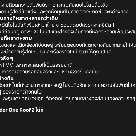
าจเปลี่ยนความสัมพันธ์ระหว่างคุณกับเธอไปโดยสิ้นเชิง
ามรู้สึกที่ขัดแย้ง และจุดหักมุมที่ไม่คาดคิดจะเกิดขึ้นระหว่างทาง
ละเส้นทางที่หลากหลายกว่าเดิม
และวิดีโอโบนัสที่เพิ่มเข้ามาใหม่ จะช่วยลดอุปสรรคจากซีซัน 1
ซ่อนอยู่ ภาพ CG โบนัส และสำรวจเส้นทางที่หลากหลายเพื่อประสบการณ
กจบที่หลากหลาย
ขนงและเนื้อเรื่องที่ซ่อนอยู่ พร้อมตอนจบที่แตกต่างกันมากมายให้ค
จะนำความรู้สึกใหม่ ๆ และเรื่องราวใหม่ ๆ มาให้คุณเสมอ
จริง ๆ
ion FMV และการแสดงที่เป็นธรรมชาติ
การณ์ความรักที่สมจริงและมีชีวิตชีวาขึ้นอีกขั้น
่างกัน
 หัวหน้าในที่ทำงาน ทายาทเศรษฐี ไปจนถึงรักแรก ทุกความสัมพันธ์ให้ควา
รื่องราวที่ต่างกันไป
่นน้อง และรุ่นเดียวกัน จนคุณต้องตกไปอยู่ท่ามกลางวงล้อมของความร
r One Roof 2 ได้ที่