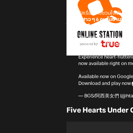
มาสัมผัสเรื่องราวชวนใจเต้นไปกับ
ร่วมกับสาว ๆ 6 คน ในบ้านเช่าห
ได้แล้วบนมือถือทั้ง Android แล
The wait is finally over!
Mobile has officially la
Experience heart-flutte
now available right on m
Available now on Google
Download and play no
— BGS/阿西美女們 (@htata
Five Hearts Under 