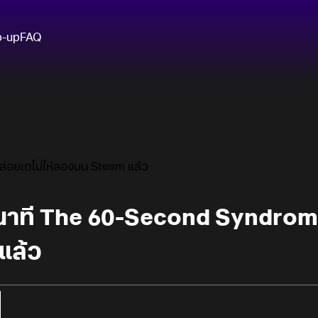
p-up
FAQ
่อยเดโม่ให้ลองบน Steam แล้ว
ินาที The 60-Second Syndrome
แล้ว