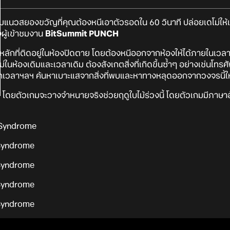
มแนวสยองขวัญที่คุณต้องหนีเอาตัวรอดใน 60 วินาที ปล่อยเดโม่ให้เ
ู้เข้าชมงาน
BitSummit PUNCH
ลักที่ติดอยู่ในห้องปิดตาย โดยต้องหนีออกจากห้องให้ได้ภายในเวล
ใหม่ในห้องเดิมและเวลาเดิม ต้องสังเกตสิ่งที่เกิดขึ้นซ้ำๆ อย่างเช่นโทร
บอกเวลาฯลฯ ค้นหาเบาะแสจากสิ่งที่พบและหาทางหลุดออกจากวงจรนี้ให
 โดยตัวเกมจะวางจำหนายจริงช่วยฤดูใบไม้ร่วงนี้ โดยตัวเกมมีภาษาอั
 Syndrome