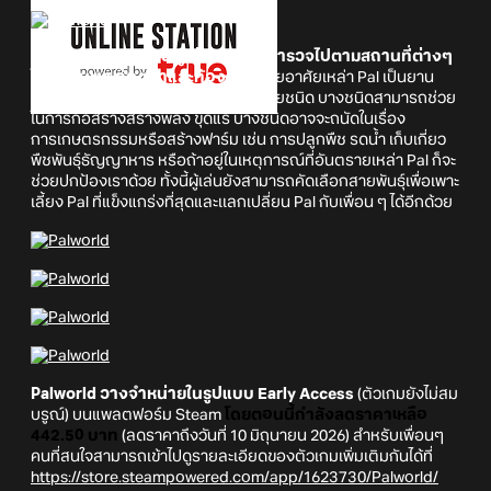
ภายในเกม Palworld ผู้เล่นสามารถสำรวจไปตามสถานที่ต่างๆ
ได้ทั้งบนบก ท้องฟ้าและท้องทะเล
โดยอาศัยเหล่า Pal เป็นยาน
พาหนะ พวก Pal จะมีหลายรูปแบบ หลายชนิด บางชนิดสามารถช่วย
ในการก่อสร้างสร้างพลัง ขุดแร่ บางชนิดอาจจะถนัดในเรื่อง
การเกษตรกรรมหรือสร้างฟาร์ม เช่น การปลูกพืช รดน้ำ เก็บเกี่ยว
พืชพันธุ์ธัญญาหาร หรือถ้าอยู่ในเหตุการณ์ที่อันตรายเหล่า Pal ก็จะ
ช่วยปกป้องเราด้วย ทั้งนี้ผู้เล่นยังสามารถคัดเลือกสายพันธุ์เพื่อเพาะ
เลี้ยง Pal ที่แข็งแกร่งที่สุดและเเลกเปลี่ยน Pal กับเพื่อน ๆ ได้อีกด้วย
Palworld วางจำหน่ายในรูปแบบ Early Access
(ตัวเกมยังไม่สม
บรูณ์) บนแพลตฟอร์ม Steam
โดยตอนนี้กำลังลดราคาเหลือ
442.50 บาท
(ลดราคาถึงวันที่ 10 มิถุนายน 2026) สำหรับเพื่อนๆ
คนที่สนใจสามารถเข้าไปดูรายละเอียดของตัวเกมเพิ่มเติมกันได้ที่
https://store.steampowered.com/app/1623730/Palworld/