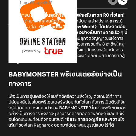
1 month ago
25
18 มิถุนายน 2569 –
สิ้นสุดการรอคอยสำหรับสาวก RO ทั่วโลก!
เกมระดับตำนานที่ทุกคนคิดถึงกำลังจะกลับมาสร้างปรากฏการณ์
ใหม่อีกครั้ง เมื่อ
《Ragnarok: The New World》 ได้ประกาศวัน
เปิดตัวและเปิดศึก Open Beta (OBT) อย่างเป็นทางการเร็ว ๆ นี้
เตรียมตัวพบกับความมันส์ขั้นสุดที่จะมาปลุกจิตวิญญาณแห่งการ
ผจญภัยให้ลุกโชนพร้อมกันทั่วประเทศ ด้วยการขนทัพ 8 อาชีพใหญ่
มาให้เลือกเล่นกันแบบครบครัน จัดเต็มตั้งแต่วันแรกพร้อมกับการ
เปิดตัวอาชีพใหม่ล่าสุดอย่าง
“Druid”
ที่จะมาเปลี่ยนนิยามการต่อสู้
ของผู้เล่นให้ตื่นตาตื่นใจกว่าที่เคยสัมผัส
BABYMONSTER พรีเซนเตอร์อย่างเป็น
ทางการ
เพื่อเป็นการอุ่นเครื่องให้สมศักดิ์ศรีความยิ่งใหญ่ ตัวเกมได้ทำการ
ปล่อยคลิปโปรโมตพรีเซนเตอร์พร้อมกันทั่วโลก กับการเปิดตัวเกิร์ล
กรุ๊ปสุดฮอตแห่งยุคอย่างวง BABYMONSTER ในฐานะพรีเซนเตอร์
อย่างเป็นทางการ ซึ่งสาวๆ สามารถถ่ายทอดภาพลักษณ์และเสน่ห์
อันโดดเด่น สะท้อนถึงคอนเซปต์
“อิสระ การผจญภัย และความใจ
เต้น”
ของโลก Ragnarok ออกมาได้อย่างสมบูรณ์แบบ ไร้ที่ติ