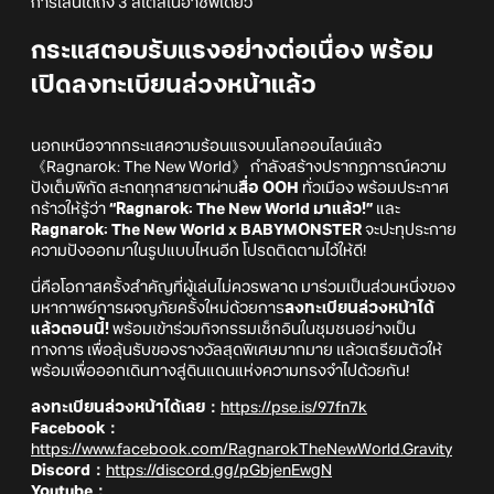
การเล่นได้ถึง 3 สไตล์ในอาชีพเดียว
กระแสตอบรับแรงอย่างต่อเนื่อง พร้อม
เปิดลงทะเบียนล่วงหน้าแล้ว
นอกเหนือจากกระแสความร้อนแรงบนโลกออนไลน์แล้ว
《Ragnarok: The New World》 กำลังสร้างปรากฏการณ์ความ
ปังเต็มพิกัด สะกดทุกสายตาผ่าน
สื่อ OOH
ทั่วเมือง พร้อมประกาศ
กร้าวให้รู้ว่า
“Ragnarok: The New World มาแล้ว!”
และ
Ragnarok: The New World x BABYMONSTER
จะปะทุประกาย
ความปังออกมาในรูปแบบไหนอีก โปรดติดตามไว้ให้ดี!
นี่คือโอกาสครั้งสำคัญที่ผู้เล่นไม่ควรพลาด มาร่วมเป็นส่วนหนึ่งของ
มหากาพย์การผจญภัยครั้งใหม่ด้วยการ
ลงทะเบียนล่วงหน้าได้
แล้วตอนนี้!
พร้อมเข้าร่วมกิจกรรมเช็กอินในชุมชนอย่างเป็น
ทางการ เพื่อลุ้นรับของรางวัลสุดพิเศษมากมาย แล้วเตรียมตัวให้
พร้อมเพื่อออกเดินทางสู่ดินแดนแห่งความทรงจำไปด้วยกัน!
ลงทะเบียนล่วงหน้าได้เลย：
https://pse.is/97fn7k
Facebook：
https://www.facebook.com/RagnarokTheNewWorld.Gravity
Discord：
https://discord.gg/pGbjenEwgN
Youtube：