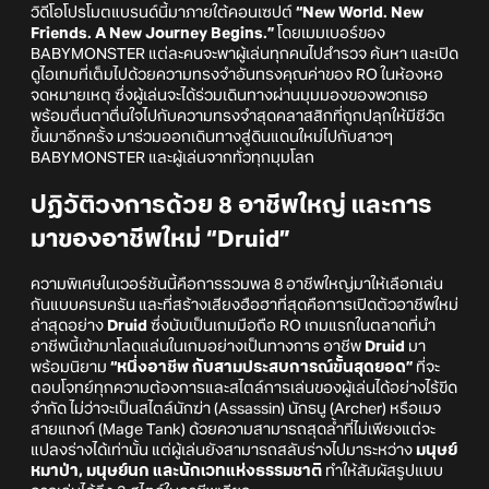
วิดีโอโปรโมตแบรนด์นี้มาภายใต้คอนเซปต์
“New World. New
Friends. A New Journey Begins.”
โดยเมมเบอร์ของ
BABYMONSTER แต่ละคนจะพาผู้เล่นทุกคนไปสำรวจ ค้นหา และเปิด
ดูไอเทมที่เต็มไปด้วยความทรงจำอันทรงคุณค่าของ RO ในห้องหอ
จดหมายเหตุ ซึ่งผู้เล่นจะได้ร่วมเดินทางผ่านมุมมองของพวกเธอ
พร้อมตื่นตาตื่นใจไปกับความทรงจำสุดคลาสสิกที่ถูกปลุกให้มีชีวิต
ขึ้นมาอีกครั้ง มาร่วมออกเดินทางสู่ดินแดนใหม่ไปกับสาวๆ
BABYMONSTER และผู้เล่นจากทั่วทุกมุมโลก
ปฏิวัติวงการด้วย 8 อาชีพใหญ่ และการ
มาของอาชีพใหม่ “Druid”
ความพิเศษในเวอร์ชันนี้คือการรวมพล 8 อาชีพใหญ่มาให้เลือกเล่น
กันแบบครบครัน และที่สร้างเสียงฮือฮาที่สุดคือการเปิดตัวอาชีพใหม่
ล่าสุดอย่าง
Druid
ซึ่งนับเป็นเกมมือถือ RO เกมแรกในตลาดที่นำ
อาชีพนี้เข้ามาโลดแล่นในเกมอย่างเป็นทางการ อาชีพ
Druid
มา
พร้อมนิยาม
“หนึ่งอาชีพ กับสามประสบการณ์ขั้นสุดยอด”
ที่จะ
ตอบโจทย์ทุกความต้องการและสไตล์การเล่นของผู้เล่นได้อย่างไร้ขีด
จำกัด ไม่ว่าจะเป็นสไตล์นักฆ่า (Assassin) นักธนู (Archer) หรือเมจ
สายแทงก์ (Mage Tank) ด้วยความสามารถสุดล้ำที่ไม่เพียงแต่จะ
แปลงร่างได้เท่านั้น แต่ผู้เล่นยังสามารถสลับร่างไปมาระหว่าง
มนุษย์
หมาป่า, มนุษย์นก และนักเวทแห่งธรรมชาติ
ทำให้สัมผัสรูปแบบ