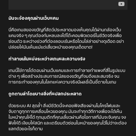
มันจะจ้องคุณผ่านเว็บแคม
นี่คือเกมสยองขวัญที่สัตว์ประหลาดมองเห็นคุณได้ผ่านกล้องเว็บ
แคมจริง ๆ คุณต้องก้มหลบลงใต้โต๊ะคอมพิวเตอร์ในชีวิตจริงเพื่อ
ซ่อนตัว ระหว่างช่วงที่ต้องลอบเร้นหรือโดนไล่ล่าอย่างดุเดือด อย่า
ปล่อยให้มันเห็นแม้แต่เสี้ยวหน้าของคุณเด็ดขาด!
ทำลายเส้นแบ่งระหว่างเกมและความจริง
เกมนี้ใช้การโต้ตอบผ่านเว็บแคมและการทำลายกำแพงที่สี่ในรูปแบบ
ต่าง ๆ เพื่อสร้างประสบการณ์สยองขวัญที่จมดิ่งและสมจริง จน
การกระทำของคุณในโลกแห่งความจริงมีผลชี้เป็นชี้ตายในเกม
ถูกตามล่าโดยบางสิ่งที่แปลกประหลาด
ด้วยระบบ AI สุดล้ำ สิ่งมีชีวิตนี้จะคอยฟังเสียงผ่านไมโครโฟนและ
จับตาดูทุกการเคลื่อนไหวของคุณ มันจะทำทุกวิถีทางเพื่อจะได้เห็น
ใบหน้าคุณให้ได้ ทุกมุมตึกที่คุณเลี้ยวผ่านคือโอกาสที่มันจะจับคุณ จง
ฟังให้ดี เงียบให้สนิท และเตรียมตัวซ่อนใบหน้าของคุณไว้ไม่ว่าจะต้อง
แลกด้วยอะไรก็ตาม