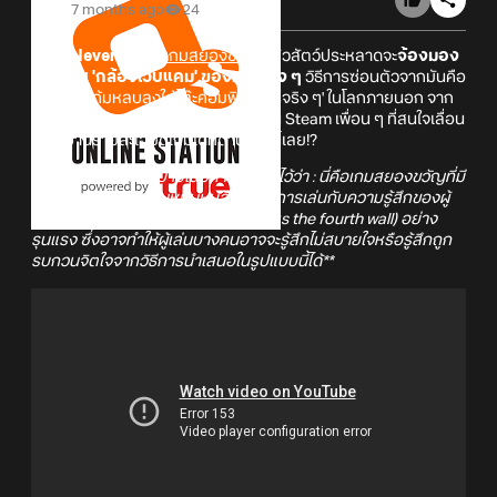
7 months ago
24
Eyes Never Wake
เกมสยองขวัญ
ที่ตัวสัตว์ประหลาดจะ
จ้องมอง
คุณผ่าน 'กล้องเว็บแคม' ของคุณจริง ๆ
วิธีการซ่อนตัวจากมันคือ
คุณต้อง 'ก้มหลบลงใต้โต๊ะคอมพิวเตอร์จริง ๆ' ในโลกภายนอก จาก
Allan Hedlund เปิดให้ Wishlist แล้วบน Steam เพื่อน ๆ ที่สนใจเลื่อน
ลงไปอ่านรายละเอียดเกมได้ที่ด้านล่างนี้เลย!?
**ทางผู้พัฒนาได้อธิบายเนื้อหาของเกมไว้ว่า : นี่คือเกมสยองขวัญที่มี
เนื้อหาหนักไปทางโทนหม่นหมอง และมีการเล่นกับความรู้สึกของผู้
เล่นด้วยการ 'ทำลายกำแพงที่สี่' (Breaks the fourth wall) อย่าง
รุนแรง ซึ่งอาจทำให้ผู้เล่นบางคนอาจจะรู้สึกไม่สบายใจหรือรู้สึกถูก
รบกวนจิตใจจากวิธีการนำเสนอในรูปแบบนี้ได้**