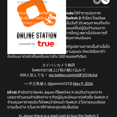
2 months ago
19
หลังจากช่วงสุดสัปดาห์ที่ผ่านมา
Nintendo
ได้ทำการประกาศ
เตรียมปรับขึ้นราคาเครื่อง
Nintendo Switch 2
ทั่วโลก โดยมีผล
อิงตามภูมิภาคต่าง ๆ เริ่มจากญี่ปุ่นก่อนในวันที่ 25 พฤษภาคมที่จะถึง
นี้ และจากเหตุการณ์ที่เกิดขึ้น ได้ทำให้เกมเมอร์ในญี่ปุ่นจำนวนมาก
ต่างออกมาหาซื้อเครื่อง Switch 2 เป็นการใหญ่ เพราะไม่ต้องการที่
จะซื้อในราคาที่ถูกปรับขึ้นหลังวันที่ 25 พฤษภาคมนั่นเอง
(ล่าง)
ผู้ใช้ X นามว่า peroni1212 ได้โพสต์รูปสถานการณ์ในร้านโยโด
บาชิ คาเมร่า (Yodobashi Camera) ในย่านอุเมดะ จังหวัดโอซาก้า
ซึ่งมีคนมาต่อคิวซื้อเครื่องยาวถึง 300 คนเลยทีเดียว
ヨドバシカメラ梅田
Switch2の値上げ前の駆け込みで
300人並んでる！
pic.twitter.com/m0F3O1IkAd
— 中之島健人 (@peroni1212)
May 9, 2026
(ล่าง)
สำนักข่าว Genki Japan ก็โพสต์ลง X เช่นกันว่านอกจาก
บรรดาร้านเกมค้าปลีกต่าง ๆ ทั่วญี่ปุ่นจะมีคนมาต่อคิวซื้อ Switch 2
จำนวนมหาศาลแล้ว ก็ยังพบว่ามีคนนำ Switch 2 ไปขายแบบรีเซล
ตามเว็บต่าง ๆ ในราคาที่กำลังจะถูกปรับขึ้นด้วย
In Japan there is a mad rush to buy the Switch 2