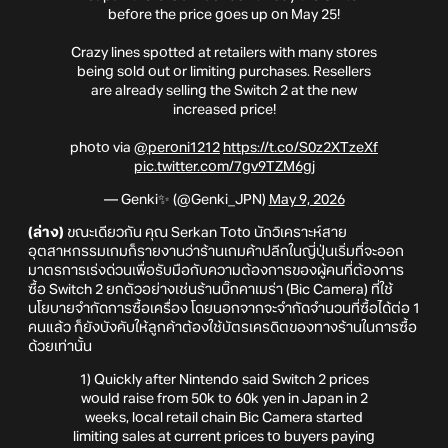
before the price goes up on May 25!
Crazy lines spotted at retailers with many stores
being sold out or limiting purchases. Resellers
are already selling the Switch 2 at the new
increased price!
photo via
@peroni1212
https://t.co/S0z2XTzeXf
pic.twitter.com/7gv9TZM6gj
— Genki✨ (@Genki_JPN)
May 9, 2026
(ล่าง)
ขณะเดียวกัน คุณ Serkan Toto นักวิเคราะห์สาย
อุตสาหกรรมเกมก็รายงานว่าร้านเกมค้าปลีกในญี่ปุ่นเริ่มที่จะออก
มาตรการเร่งด่วนเพื่อรับมือกับความต้องการของผู้คนที่ต้องการ
ซื้อ Switch 2 ยกตัวอย่างเช่นร้านบิ๊กคาเมร่า (Bic Camera) ที่ใช้
นโยบายจำกัดการซื้อเครื่อง โดยนอกจากจะจำกัดจำนวนที่ซื้อได้ต่อ 1
คนแล้ว ก็ยังบังคับให้ลูกค้าต้องใช้บัตรเครดิตของทางร้านในการซื้อ
ด้วยเท่านั้น
1) Quickly after Nintendo said Switch 2 prices
would raise from 50k to 60k yen in Japan in 2
weeks, local retail chain Bic Camera started
limiting sales at current prices to buyers paying