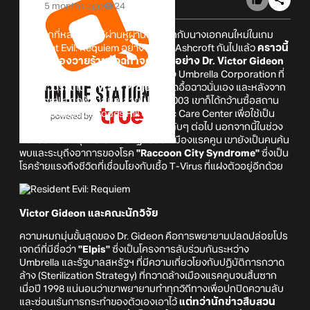
5 months ago
24
หลังจากที่หลายคนได้ผ่านหูผ่านตา รู้จักกับนางเอกคนใหม่ในเกม
Resident Evil: Requiem อย่าง Grace Ashcroft กันไปแล้ว
คราวนี้
ก็ถึงคิวของวายร้ายตัวฉกาจคนใหม่อย่าง Dr. Victor Gideon
กันบ้าง
ซึ่งเขาคนนี้คืออดีตนักวิจัยของ Umbrella Corporation ที่
เคยมีส่วนร่วมใน
"Tyrant Project"
สุดอื้อฉาวนั่นเอง และหลังจาก
ที่ Umbrella ถูกฟ้องล้มละลายไปในปี 2003 เขาก็ได้กว้านซื้อสถาน
ดูแลผู้ป่วยเรื้อรัง Rhodes Hill Chronic Care Center เพื่อใช้เป็น
ฉากหน้าในการแอบดำเนินการทดลองลับๆ ต่อไป นอกจากนี้ในช่วง
หลายปีหลังเหตุการณ์โศกนาฏกรรมที่เมืองแรคคูน เขายังเป็นคนค้น
พบและระบุถึงอาการของโรค
"Raccoon City Syndrome"
ซึ่งเป็น
โรคร้ายแรงถึงชีวิตที่เชื่อมโยงกับเชื้อ T-Virus ที่แฝงตัวอยู่อีกด้วย
Victor Gideon และคณะนักวิจัย
ความหมกมุ่นขั้นสุดของ Dr. Gideon คือการพยายามปลดปล่อยโปร
เจกต์ที่มีชื่อว่า
"Elpis"
ซึ่งเป็นโครงการลับร่วมกันระหว่าง
Umbrella และรัฐบาลสหรัฐฯ ที่มีความเกี่ยวโยงกับปฏิบัติการกวาด
ล้าง (Sterilization Strategy) ที่กวาดล้างเมืองแรคคูนจนสิ้นซาก
เมื่อปี 1998 แน่นอนว่าเขาพยายามทำทุกวิถีทางเพื่อปกปิดความลับ
และซ่อนเร้นการกระทำของตัวเองเอาไว้
แต่ทว่านักข่าวสืบสวน