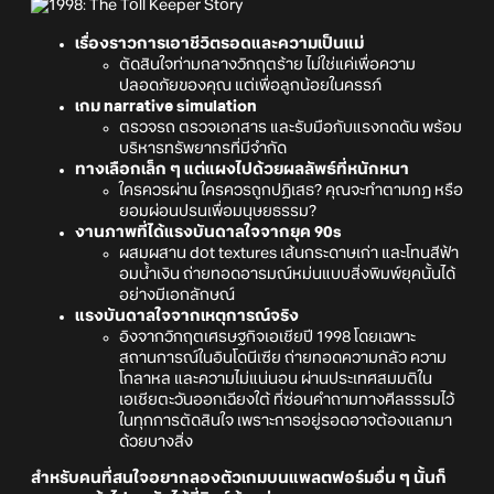
เรื่องราวการเอาชีวิตรอดและความเป็นแม่
ตัดสินใจท่ามกลางวิกฤตร้าย ไม่ใช่แค่เพื่อความ
ปลอดภัยของคุณ แต่เพื่อลูกน้อยในครรภ์
เกม narrative simulation
ตรวจรถ ตรวจเอกสาร และรับมือกับแรงกดดัน พร้อม
บริหารทรัพยากรที่มีจำกัด
ทางเลือกเล็ก ๆ แต่แผงไปด้วยผลลัพธ์ที่หนักหนา
ใครควรผ่าน ใครควรถูกปฏิเสธ? คุณจะทำตามกฎ หรือ
ยอมผ่อนปรนเพื่อมนุษยธรรม?
งานภาพที่ได้แรงบันดาลใจจากยุค 90s
ผสมผสาน dot textures เส้นกระดาษเก่า และโทนสีฟ้า
อมน้ำเงิน ถ่ายทอดอารมณ์หม่นแบบสิ่งพิมพ์ยุคนั้นได้
อย่างมีเอกลักษณ์
แรงบันดาลใจจากเหตุการณ์จริง
อิงจากวิกฤตเศรษฐกิจเอเชียปี 1998 โดยเฉพาะ
สถานการณ์ในอินโดนีเซีย ถ่ายทอดความกลัว ความ
โกลาหล และความไม่แน่นอน ผ่านประเทศสมมติใน
เอเชียตะวันออกเฉียงใต้ ที่ซ่อนคำถามทางศีลธรรมไว้
ในทุกการตัดสินใจ เพราะการอยู่รอดอาจต้องแลกมา
ด้วยบางสิ่ง
สำหรับคนที่สนใจอยากลองตัวเกมบนแพลตฟอร์มอื่น ๆ นั้นก็