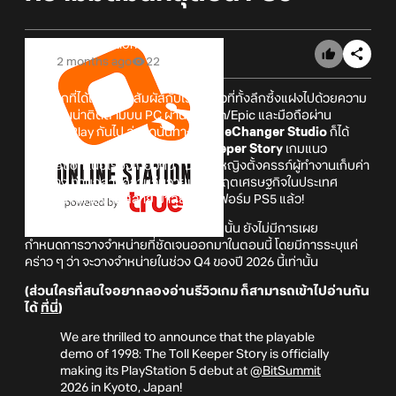
Online Station
2 months ago
22
หลังจากที่ได้เปิดให้มาสัมผัสกับเรื่องราวที่ทั้งลึกซึ้งแฝงไปด้วยความ
กดดันอันน่าติดตามบน PC ผ่าน Steam/Epic และมือถือผ่าน
Google Play กันไป ล่าสุดนั้นทาง
GameChanger Studio
ก็ได้
ประกาศเตรียมนำ
1998: The Toll Keeper Story
เกมแนว
Simulation เนื้อเรื่องเกี่ยวกับ “Dewi” หญิงตั้งครรภ์ผู้ทำงานเก็บค่า
ผ่านทาง ท่ามกลางความวุ่นวายและวิกฤตเศรษฐกิจในประเทศ
Janapa ที่กำลังล่มสลาย มาลุยแพลตฟอร์ม PS5 แล้ว!
ทั้งนี้อ้างอิงจากทาง
Playstation.Blog
นั้น ยังไม่มีการเผย
กำหนดการวางจำหน่ายที่ชัดเจนออกมาในตอนนี้ โดยมีการระบุแค่
คร่าว ๆ ว่า จะวางจำหน่ายในช่วง Q4 ของปี 2026 นี้เท่านั้น
(
ส่วนใครที่สนใจอยากลองอ่านรีวิวเกม ก็สามารถเข้าไปอ่านกัน
ได้
ที่นี่
)
We are thrilled to announce that the playable
demo of 1998: The Toll Keeper Story is officially
making its PlayStation 5 debut at
@BitSummit
2026 in Kyoto, Japan!