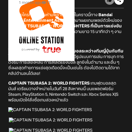
1 month ago
17
บอกเลยใครที่เป็นแฟนห้ามพลาด เพราะในคราวนี้ทาง
Bandai
Namco Entertainment Asia
ได้ออกมาเผยเกมเพลย์ตัวใหม่ของ
CAPTAIN TSUBASA 2: WORLD FIGHTERS
ที่เป็นการแข่งขัน
ฟุตบอลระหว่างทีมญี่ปุ่นกับทีมไทย
ความยาว 15 นาทีกว่า ๆ งาน
นี้บอกเลยว่ามันส์!
โดยในวิดีโอเราจะได้เห็นการแข่งฟุตบอลระหว่างทีมญี่ปุ่นกับทีม
ไทยที่บอกเลยว่ามันส์มาก ๆ
พร้อมโชว์รูปแบบการเล่น การบุก การ
ตั้งรับ การเลี้ยงหลบ การสไลด์แย่งบอล ลูกยิงในตำนาน และอื่น ๆ
ซึ่งผลสุดท้ายการแข่งสุดเดือดนี้จะเป็นเช่นไร ต้องไปติดตามได้จาก
คลิปด้านลนได้เลย!
CAPTAIN TSUBASA 2: WORLD FIGHTERS
เกมฟุตบอลสุด
มันส์ เตรียมวางจำหน่ายในวันที่ 28 สิงหาคมนี้ บนแพลตฟอร์ม
Steam, PlayStation 5, Nintendo Switch และ Xbox Series X|S
พร้อมเปิดให้สั่งซื้อเกมล่วงหน้าแล้ว