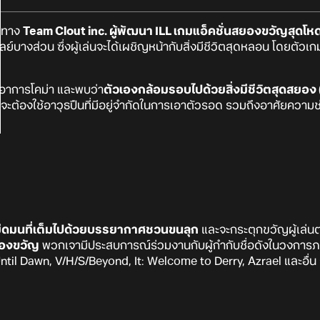
ป ทาง
Team Clout inc. ผู้พัฒนา
ILL
เกมแอ็คชั่นสยองขวัญสุดโห
ย์บางส่วน ซึ่งผู้เล่นจะได้เผชิญหน้ากับสิ่งมีชีวิตสุดหลอน โดยต
กอาการโคม่า และพบว่า
ตัวเองกล้อมรอบไปด้วยสิ่งมีชีวิตสุดสยอง
่นจะต้องใช้อาวุธปืนที่มีอยู่จำกัดในการเอาตัวรอด รวมถึงอาศัยความช
นมืดมนที่เต็มไปด้วยบรรยากาศชวนขนลุก
และจะกระตุกขวัญผู้เล่
ยองขวัญ
พวกเจามีประสบการณ์ร่วมงานกับผู้กำกับชื่อดังในวงการภ
Until Dawn, V/H/S/Beyond, It: Welcome to Derry, Azrael และอื่