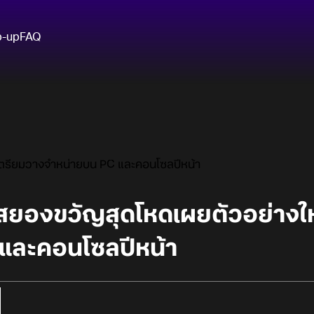
p-up
FAQ
 เตรียมวางจำหน่ายบน PC และคอนโซลปีหน้า
่นสยองขวัญสุดโหดเผยตัวอย่างใ
และคอนโซลปีหน้า