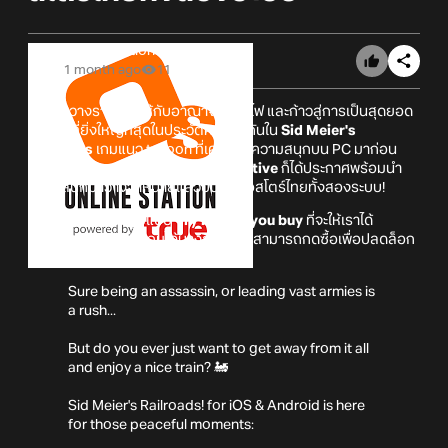
Online Station
1 month ago
11
มาร่วมวางรากฐานให้กับอาณาจักรรถไฟ และก้าวสู่การเป็นสุดยอด
นายทุนที่ยิ่งใหญ่ที่สุดในประวัติศาสตร์กันใน
Sid Meier's
Railroads
เกมแนว tycoon ที่เคยฝากความสนุกบน PC มาก่อน
หน้านี้ โดยล่าสุดนั้นทาง
Feral Interactive
ก็ได้ประกาศพร้อมนำ
ความสนุกมาวางจำหน่ายแล้วบนมือถือสโตร์ไทยทั้งสองระบบ!
ทั้งนี้ตัวเกมจะเป็นรูปแบบ
Try before you buy
ที่จะให้เราได้
สามารถลองเล่นตัวเกมได้บางส่วน และสามารถกดซื้อเพื่อปลดล็อก
เกมตัวเต็ม
Sure being an assassin, or leading vast armies is
a rush...
But do you ever just want to get away from it all
and enjoy a nice train? 🚂
Sid Meier's Railroads! for iOS & Android is here
for those peaceful moments: