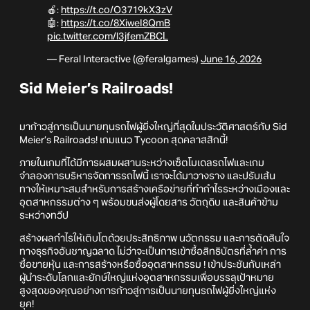
🍎:
https://t.co/O3719kX3zV
🤖:
https://t.co/8XiweI8QmB
pic.twitter.com/l3jfemZBCL
— Feral Interactive (@feralgames)
June 16, 2026
Sid Meier’s Railroads!
มาก้าวสู่การเป็นนายทุนรถไฟผู้ยิ่งใหญ่ที่สุดในประวัติศาสตร์กับ Sid
Meier’s Railroads! เกมแนว Tycoon สุดคลาสสิกนี้!
ภายในเกมที่ได้มีการผสมผสานระหว่างเซ็ตโมเดลรถไฟและเกม
จำลองการบริหารจัดการรถไฟนี้ เราจะได้มาวางราง และปรับเส้น
ทางให้เหมาะสมสำหรับการสร้างเครือข่ายที่ทำกำไรระหว่างเมืองและ
อุตสาหกรรมต่าง ๆ พร้อมขนส่งผู้โดยสาร วัตถุดิบ และสินค้าข้าม
ระหว่างทวีป
สร้างผลกำไรให้เติบโตด้วยประสิทธิภาพ นวัตกรรม และการตัดสินใจ
ทางธุรกิจอันชาญฉลาด ไม่ว่าจะเป็นการเข้าซื้อสิทธิบัตรที่ล้ำค่า การ
ซื้อขายหุ้น และการสร้างหรือซื้ออุตสาหกรรม ! เข้าประชันกับเหล่า
ผู้นำระดับโลกและยักษ์ใหญ่แห่งอุตสาหกรรมเพื่อบรรลุเป้าหมาย
สูงสุดของคุณอย่างการก้าวสู่การเป็นนายทุนรถไฟผู้ยิ่งใหญ่แห่ง
ยุค!