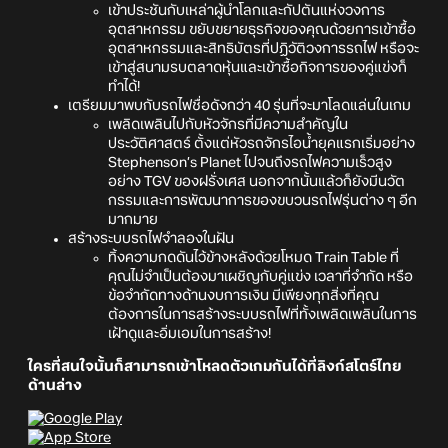
เข้าประชันกับเหล่าผู้นำโลกและกัปตันแห่งวงการ
อุตสาหกรรม ขยับขยายธุรกิจของคุณด้วยการเข้าซื้อ
อุตสาหกรรมและสิทธิบัตรที่ปฏิวัติวงการรถไฟ หรือจะ
เข้าสู่สนามรบตลาดหุ้นและเข้าซื้อกิจการของคู่แข่งก็
ทำได้!
เตรียมมาพบกับรถไฟชื่อดังกว่า 40 รุ่นที่จะมาโลดแล่นในเกม
เพลิดเพลินไปกับหัวจักรที่มีความสำคัญใน
ประวัติศาสตร์ ตั้งแต่หัวรถจักรไอน้ำยุคแรกเริ่มอย่าง
Stephenson’s Planet ไปจนถึงรถไฟความเร็วสูง
อย่าง TGV ของฝรั่งเศส นอกจากนั้นแล้วก็ยังมีนวัต
กรรมและการพัฒนาการของขบวนรถไฟรุ่นต่าง ๆ อีก
มากมาย
สร้างระบบรถไฟจำลองในฝัน
ทิ้งความกดดันไว้ข้างหลังด้วยโหมด Train Table ที่
คุณไม่จำเป็นต้องมาเผชิญกับคู่แข่ง เวลาที่จำกัด หรือ
ข้อจำกัดทางด้านงบการเงิน มีเพียงทุกสิ่งที่คุณ
ต้องการในการสร้างระบบรถไฟที่ทั้งเพลิดเพลินในการ
เฝ้าดูและอิ่มเอมในการสร้าง!
ใครที่สนใจนั้นก็สามารถเข้าโหลดตัวเกมกันได้ที่ลิงก์สโตร์ไทย
ด้านล่าง