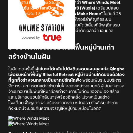
ทางทีมงาน Everstone Studio ประกาศว่า
Where Winds Meet
เกมแอ็คชัน RPG โลกเปิดแนวจอมยุทธ์ (Wuxia)
เตรียมปล่อย
อัปเดตเวอร์ชัน 1.8 ชื่อ
"Companions Make Home"
ในวันที่ 25
มิถุนายน 2026 นี้ (ตามเวลา UTC) โดยฟีเจอร์สำคัญคือระบบ
Homestead ที่ผู้เล่นรอคอยมานาน ระบบสัตว์เลี้ยงที่มีพฤติกรรม
แบบไดนามิก รวมถึงกิจกรรมพิเศษแบบจำกัดเวลาจำนวนมาก
ระบบ Homestead พลิกฟื้นหมู่บ้านเก่า
สร้างบ้านในฝัน
ในอัปเดตครั้งนี้
ผู้เล่นจะได้กลับไปยังดินแดนสงบสุขแห่ง Qinghe
เพื่อรับหน้าที่ฟื้นฟู Blissful Retreat หมู่บ้านบ้านเกิดของตัวเอง
ที่ถูกทิ้งร้างจนกลายเป็นซากปรักหักพัง
พร้อมเพิ่มระบบบริหาร
จัดการและการตกแต่งเข้ามาในโลกของเหล่าจอมยุทธ์ ผู้เล่นสามารถ
จ้างชาวบ้านในพื้นที่ให้มาช่วยทำงานภายในที่ดินของตนเอง สร้าง
และบริหารชุมชนให้กลับมารุ่งเรืองอีกครั้ง ไม่ว่าจะเป็นสร้าง
โรงเตี๊ยม ฟื้นฟูเตาเผาเครื่องลายคราม หมักสุรา ทำฟาร์ม ค้าขาย
ทั้งหมดนี้จะช่วยคืนความเจริญให้หมู่บ้านเหมือนในอดีต