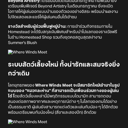
Beyond Artistry:
เตรียมอัปเดตในเดือนกรกฎาคม ทีมพัฒนายัง
เตรียมเพิ่มฟีเจอร์ Beyond Artistry ในเดือนกรกฎาคม ซึ่งจะเปิด
โอกาสให้ผู้เล่นออกแบบบ้านของตัวเองอย่างอิสระ พร้อมนำผลงาน
ไปจัดแสดงและแชร์ให้ผู้เล่นคนอื่นได้เข้าชม
รางวัลสำหรับผู้ร่วมฟื้นฟูหมู่บ้าน:
การเข้าร่วมกิจกรรมภายใน
Homestead จะได้รับสกุลเงินพิเศษสำหรับนำไปแลกของรางวัลฟรี
ในร้าน Homestead Shop รวมถึงชุดคอสตูมสุดสง่างาม
Summer's Blush
ระบบสัตว์เลี้ยงใหม่ ทั้งน่ารักและสมจริงยิ่ง
กว่าเดิม
โลกยุทธภพของ
Where Winds Meet จะมีสมาชิกใหม่เข้ามาในรูป
แบบของ "แมวและห่าน" ที่สามารถเป็นเพื่อนร่วมทางของผู้เล่น
ได้ โ
ดยสัตว์เลี้ยงเหล่านี้มีพฤติกรรมแบบไดนามิก สามารถตอบ
สนองต่อสภาพอากาศและเหตุการณ์ต่าง ๆ ในโลกของเกมได้อย่าง
เป็นธรรมชาติ ผู้เล่นยังสามารถแต่งตัวและเล่นกับน้อง ๆ ได้อีกด้วย
พร้อมเตรียมพบกับน้องใหม่ (สี่ขาและสองปีก) อีกด้วย